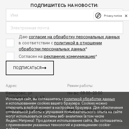
ПОДПИШИТЕСЬ НА НОВОСТИ:
Privacy notice
Даю
согласие на обработку персональных данных
в соответствии с
политикой в отношении
обработки персональных данных
*
Согласен на
рекламную коммуникацию
*
ПОДПИСАТЬСЯ
Адрес:
Режим работы:
Кемерово, ул.
пн-вс: 08:00-20:00
Тухачевского, д. 63
Используя сайт, вы соглашаетесь с
политикой обработки данных
и использованием cookies вашего браузера. Cookies можно
отключить в любой момент в настройках браузера. Для обеспечения
+7 (3842) 45-00-05
hostes@chery-sibinpex.ru
оптимальной работы и улучшения пользовательского опыта на сайте
могут использоваться системы веб-аналитики (в том числе
СПЕЦПРЕДЛОЖЕНИЯ
Яндекс.Метрика). Продолжая использование сайта, Вы соглашаетесь
с применением указанных технологий и размещением cookie-