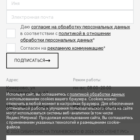
Даю
согласие на обработку персональных данных
в соответствии с
политикой в отношении
обработки персональных данных
*
Согласен на
рекламную коммуникацию
*
ПОДПИСАТЬСЯ
Адрес:
Режим работы:
Кемерово, ул.
пн-вс: 08:00-20:00
Тухачевского, д. 63
Используя сайт, вы соглашаетесь с
политикой обработки данных
и использованием cookies вашего браузера. Cookies можно
отключить в любой момент в настройках браузера. Для обеспечения
+7 (3842) 45-00-05
hostes@chery-sibinpex.ru
оптимальной работы и улучшения пользовательского опыта на сайте
могут использоваться системы веб-аналитики (в том числе
СПЕЦПРЕДЛОЖЕНИЯ
Яндекс.Метрика). Продолжая использование сайта, Вы соглашаетесь
с применением указанных технологий и размещением cookie-
файлов.
© 2026 СИБИНПЭКС НА ТУХАЧЕВСКОГО
© 2026 ООО «ТЕНЕТ РУС»
ЗАПИСЬ НА ТЕСТ-ДРАЙВ
ПРАВОВАЯ ИНФОРМАЦИЯ
КОНТАКТЫ
КЛИЕНТСКАЯ ПОДДЕРЖКА