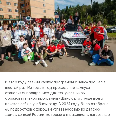
CHERY REMOTE
CHERY И СПОРТ
НАШИ МЕРОПРИЯТИЯ
ВИДЕООБЗОРЫ
CHERY ДЛЯ ДЕТЕЙ
В этом году летний кампус программы «Шанс» прошел в
шестой раз. Из года в год проведение кампуса
становится поощрением для тех участников
образовательной программы «Шанс», кто лучше всего
показал себя в учебном году. В 2024 году было отобрано
60 подростков с хорошей успеваемостью из детских
домов со всей России, которые отправились в лагерь, где