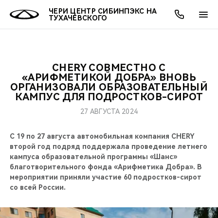
ЧЕРИ ЦЕНТР СИБИНПЭКС НА
ТУХАЧЕВСКОГО
CHERY СОВМЕСТНО С
ОНЛАЙН СЕРВИСЫ
ПОКУПАТЕЛЯМ
ВЛАДЕЛЬЦАМ
О КОМПАНИИ
МИР CHERY
МОДЕЛИ
АКЦИИ
«АРИФМЕТИКОЙ ДОБРА» ВНОВЬ
ОРГАНИЗОВАЛИ ОБРАЗОВАТЕЛЬНЫЙ
КАМПУС ДЛЯ ПОДРОСТКОВ-СИРОТ
ВЫБОР И ПОКУПКА
СЕРВИС
АКСЕССУАРЫ
ВЫГОДЫ И АКЦИИ
ВЫБОР И ПОКУПКА
О НАС
ВСЕ МОДЕЛИ
27 АВГУСТА 2024
КРЕДИТ И СТРАХОВАНИЕ
ЗАПЧАСТИ И АКСЕССУАРЫ
О БРЕНДЕ
КРЕДИТ
МЫ В СОЦСЕТЯХ
КРОССОВЕРЫ
С 19 по 27 августа автомобильная компания CHERY
ПОДДЕРЖКА
CHERY В СОЦСЕТЯХ
второй год подряд поддержала проведение летнего
кампуса образовательной программы «Шанс»
СЕДАНЫ
благотворительного фонда «Арифметика Добра». В
CHERY CONNECT
ЛЮДИ CHERY
мероприятии приняли участие 60 подростков-сирот
НОВИНКИ
со всей России.
БЛАГОТВОРИТЕЛЬНОСТЬ