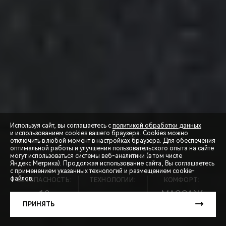
Используя сайт, вы соглашаетесь с
политикой обработки данных
и использованием cookies вашего браузера. Cookies можно
отключить в любой момент в настройках браузера. Для обеспечения
оптимальной работы и улучшения пользовательского опыта на сайте
могут использоваться системы веб-аналитики (в том числе
СПЕЦПРЕДЛОЖЕНИЯ
Яндекс.Метрика). Продолжая использование сайта, Вы соглашаетесь
с применением указанных технологий и размещением cookie-
файлов.
БЕЗОПАСНОСТЬ:
ТЕХНОЛОГИИ:
КОМФОРТ:
ЗАПИСЬ НА ТЕСТ-ДРАЙВ
10
МАССАЖ
ПОДУШЕК
8АКПП
СИДЕНИЙ
ПРИНЯТЬ
РАСЧЕТ КРЕДИТА