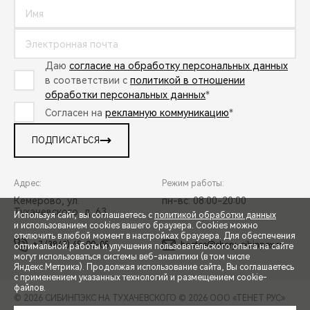
Даю
согласие на обработку персональных данных
в соответствии с
политикой в отношении
обработки персональных данных
*
Согласен на
рекламную коммуникацию
*
ПОДПИСАТЬСЯ
Адрес:
Режим работы:
Кемерово, ул.
пн-вс: 08:00-20:00
Тухачевского, д. 63
Используя сайт, вы соглашаетесь с
политикой обработки данных
и использованием cookies вашего браузера. Cookies можно
отключить в любой момент в настройках браузера. Для обеспечения
+7 (3842) 45-00-05
hostes@chery-sibinpex.ru
оптимальной работы и улучшения пользовательского опыта на сайте
могут использоваться системы веб-аналитики (в том числе
СПЕЦПРЕДЛОЖЕНИЯ
Яндекс.Метрика). Продолжая использование сайта, Вы соглашаетесь
с применением указанных технологий и размещением cookie-
файлов.
© 2026 СИБИНПЭКС НА ТУХАЧЕВСКОГО
© 2026 ООО «ТЕНЕТ РУС»
ЗАПИСЬ НА ТЕСТ-ДРАЙВ