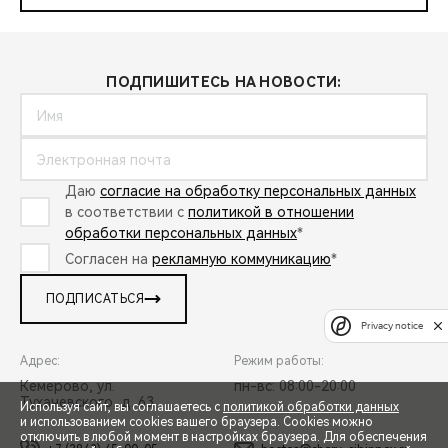
CHERY REMOTE
CHERY И СПОРТ
ПОДПИШИТЕСЬ НА НОВОСТИ:
НАШИ МЕРОПРИЯТИЯ
ВИДЕООБЗОРЫ
Даю
согласие на обработку персональных данных
CHERY ДЛЯ ДЕТЕЙ
в соответствии с
политикой в отношении
обработки персональных данных
*
Согласен на
рекламную коммуникацию
*
ПОДПИСАТЬСЯ
Privacy notice
Адрес:
Режим работы:
Кемерово, ул.
пн-вс: 08:00-20:00
Тухачевского, д. 63
Используя сайт, вы соглашаетесь с
политикой обработки данных
и использованием cookies вашего браузера. Cookies можно
отключить в любой момент в настройках браузера. Для обеспечения