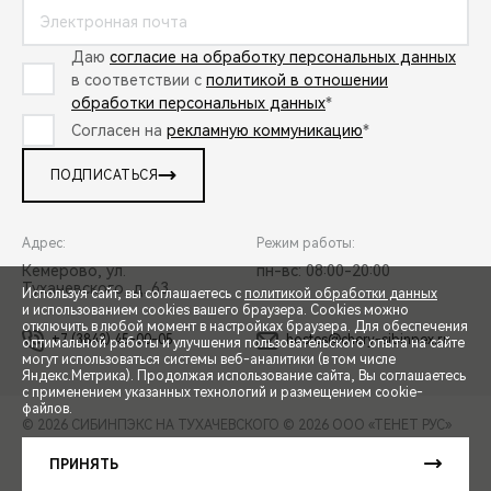
Даю
согласие на обработку персональных данных
в соответствии с
политикой в отношении
обработки персональных данных
*
Согласен на
рекламную коммуникацию
*
ПОДПИСАТЬСЯ
Адрес:
Режим работы:
Кемерово, ул.
пн-вс: 08:00-20:00
Тухачевского, д. 63
Используя сайт, вы соглашаетесь с
политикой обработки данных
и использованием cookies вашего браузера. Cookies можно
отключить в любой момент в настройках браузера. Для обеспечения
+7 (3842) 45-00-05
hostes@chery-sibinpex.ru
оптимальной работы и улучшения пользовательского опыта на сайте
могут использоваться системы веб-аналитики (в том числе
СПЕЦПРЕДЛОЖЕНИЯ
Яндекс.Метрика). Продолжая использование сайта, Вы соглашаетесь
с применением указанных технологий и размещением cookie-
файлов.
© 2026 СИБИНПЭКС НА ТУХАЧЕВСКОГО
© 2026 ООО «ТЕНЕТ РУС»
ЗАПИСЬ НА ТЕСТ-ДРАЙВ
ПРАВОВАЯ ИНФОРМАЦИЯ
КОНТАКТЫ
КЛИЕНТСКАЯ ПОДДЕРЖКА
ПРИНЯТЬ
Сделано в ПЕРКС
РАСЧЕТ КРЕДИТА