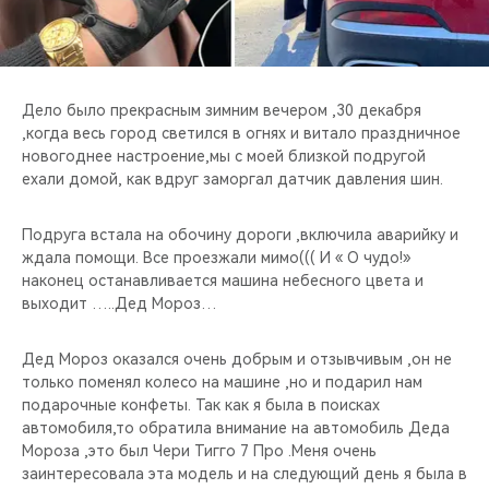
CHERY REMOTE
CHERY И СПОРТ
Дело было прекрасным зимним вечером ,30 декабря
НАШИ МЕРОПРИЯТИЯ
,когда весь город светился в огнях и витало праздничное
новогоднее настроение,мы с моей близкой подругой
ВИДЕООБЗОРЫ
ехали домой, как вдруг заморгал датчик давления шин.
CHERY ДЛЯ ДЕТЕЙ
Подруга встала на обочину дороги ,включила аварийку и
ждала помощи. Все проезжали мимо((( И « О чудо!»
наконец останавливается машина небесного цвета и
выходит …..Дед Мороз…
Дед Мороз оказался очень добрым и отзывчивым ,он не
только поменял колесо на машине ,но и подарил нам
подарочные конфеты. Так как я была в поисках
автомобиля,то обратила внимание на автомобиль Деда
Мороза ,это был Чери Тигго 7 Про .Меня очень
заинтересовала эта модель и на следующий день я была в