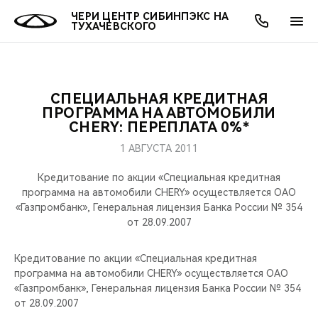
ЧЕРИ ЦЕНТР СИБИНПЭКС НА
ТУХАЧЕВСКОГО
СПЕЦИАЛЬНАЯ КРЕДИТНАЯ
ОНЛАЙН СЕРВИСЫ
ПОКУПАТЕЛЯМ
ВЛАДЕЛЬЦАМ
О КОМПАНИИ
МИР CHERY
МОДЕЛИ
АКЦИИ
ПРОГРАММА НА АВТОМОБИЛИ
CHERY: ПЕРЕПЛАТА 0%*
ВЫБОР И ПОКУПКА
СЕРВИС
АКСЕССУАРЫ
ВЫГОДЫ И АКЦИИ
ВЫБОР И ПОКУПКА
О НАС
ВСЕ МОДЕЛИ
1 АВГУСТА 2011
КРЕДИТ И СТРАХОВАНИЕ
ЗАПЧАСТИ И АКСЕССУАРЫ
О БРЕНДЕ
КРЕДИТ
МЫ В СОЦСЕТЯХ
Кредитование по акции «Специальная кредитная
КРОССОВЕРЫ
программа на автомобили CHERY» осуществляется ОАО
«Газпромбанк», Генеральная лицензия Банка России № 354
ПОДДЕРЖКА
CHERY В СОЦСЕТЯХ
от 28.09.2007
СЕДАНЫ
CHERY CONNECT
ЛЮДИ CHERY
Кредитование по акции «Специальная кредитная
НОВИНКИ
программа на автомобили CHERY» осуществляется ОАО
БЛАГОТВОРИТЕЛЬНОСТЬ
«Газпромбанк», Генеральная лицензия Банка России № 354
от 28.09.2007