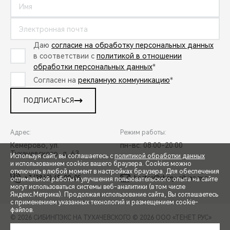
Даю
согласие на обработку персональных данных
в соответствии с
политикой в отношении
обработки персональных данных
*
Согласен на
рекламную коммуникацию
*
ПОДПИСАТЬСЯ
Адрес:
Режим работы:
Кемерово, ул.
пн-вс: 08:00-20:00
Тухачевского, д. 63
Используя сайт, вы соглашаетесь с
политикой обработки данных
и использованием cookies вашего браузера. Cookies можно
отключить в любой момент в настройках браузера. Для обеспечения
+7 (3842) 45-00-05
hostes@chery-sibinpex.ru
оптимальной работы и улучшения пользовательского опыта на сайте
могут использоваться системы веб-аналитики (в том числе
СПЕЦПРЕДЛОЖЕНИЯ
Яндекс.Метрика). Продолжая использование сайта, Вы соглашаетесь
с применением указанных технологий и размещением cookie-
файлов.
© 2026 СИБИНПЭКС НА ТУХАЧЕВСКОГО
© 2026 ООО «ТЕНЕТ РУС»
ЗАПИСЬ НА ТЕСТ-ДРАЙВ
ПРАВОВАЯ ИНФОРМАЦИЯ
КОНТАКТЫ
КЛИЕНТСКАЯ ПОДДЕРЖКА