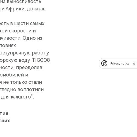
на выносливость
ой Африки, доказав
сть в шести самых
кой скорости и
йчивости. Одно из
ловиях
 безупречную работу
орскую воду. TIGGO8
Privacy notice
ности, преодолев
томобилей и
 не только стали
аглядно воплотили
 для каждого”.
итие
ских