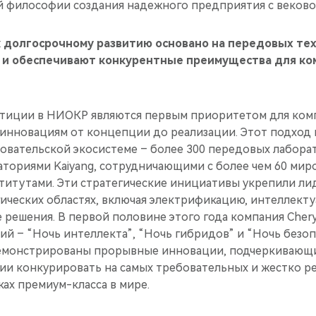
 философии создания надежного предприятия с веково
к долгосрочному развитию основано на передовых те
 и обеспечивают конкурентные преимущества для ко
тиции в НИОКР являются первым приоритетом для ком
 инновациям от концепции до реализации. Этот подход
овательской экосистеме – более 300 передовых лаборат
ториями Kaiyang, сотрудничающими с более чем 60 ми
титутами. Эти стратегические инициативы укрепили лид
ических областях, включая электрификацию, интеллект
 решения. В первой половине этого года компания Cher
й – “Ночь интеллекта”, “Ночь гибридов” и “Ночь безоп
емонстрированы прорывные инновации, подчеркивающи
ии конкурировать на самых требовательных и жестко 
ах премиум-класса в мире.