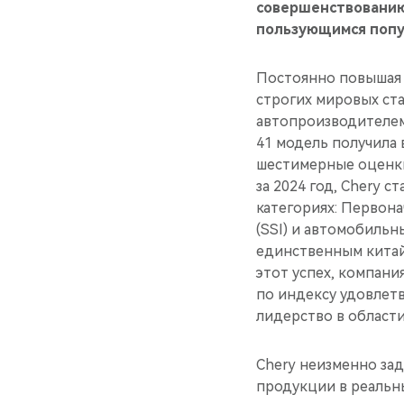
совершенствованию
пользующимся попу
Постоянно повышая 
строгих мировых ста
автопроизводителем
41 модель получила 
шестимерные оценки
за 2024 год, Chery
категориях: Первона
(SSI) и автомобильн
единственным китай
этот успех, компани
по индексу удовлетв
лидерство в област
Chery неизменно за
продукции в реальн