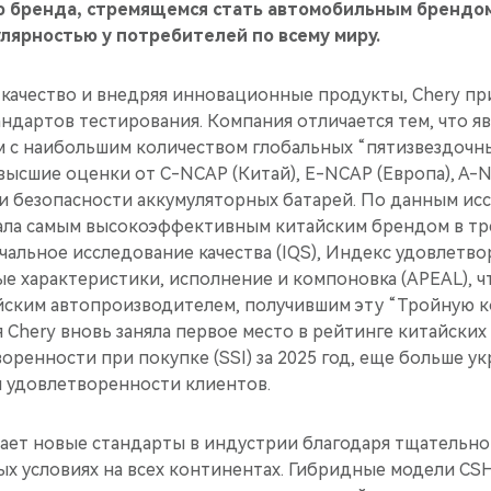
 бренда, стремящемся стать автомобильным брендом
лярностью у потребителей по всему миру.
качество и внедряя инновационные продукты, Chery пр
ндартов тестирования. Компания отличается тем, что я
 с наибольшим количеством глобальных “пятизвездочны
высшие оценки от C-NCAP (Китай), E-NCAP (Европа), A-N
 безопасности аккумуляторных батарей. По данным иссл
 стала самым высокоэффективным китайским брендом в т
чальное исследование качества (IQS), Индекс удовлет
ые характеристики, исполнение и компоновка (APEAL), ч
ским автопроизводителем, получившим эту “Тройную ко
я Chery вновь заняла первое место в рейтинге китайских 
оренности при покупке (SSI) за 2025 год, еще больше у
и удовлетворенности клиентов.
дает новые стандарты в индустрии благодаря тщательно
ых условиях на всех континентах. Гибридные модели CS