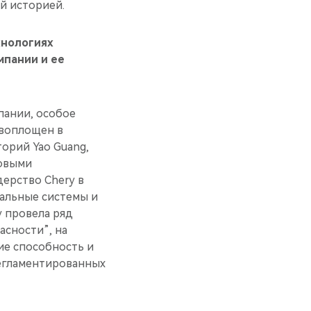
й историей.
хнологиях
мпании и ее
пании, особое
 воплощен в
орий Yao Guang,
ровыми
ерство Chery в
уальные системы и
y провела ряд
асности”, на
е способность и
регламентированных