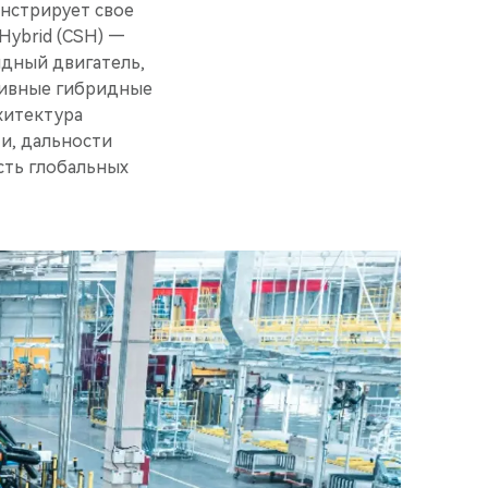
онстрирует свое
Hybrid (CSH) —
дный двигатель,
ктивные гибридные
рхитектура
и, дальности
сть глобальных