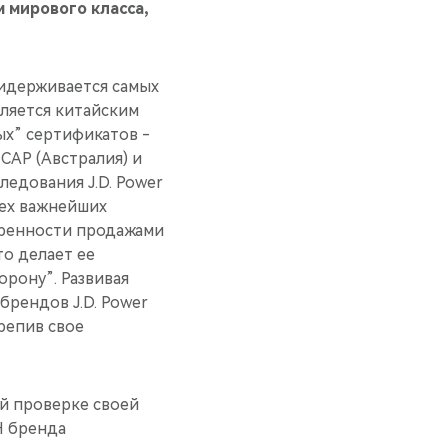
 мирового класса,
идерживается самых
вляется китайским
х” сертификатов -
CAP (Австралия) и
едования J.D. Power
рех важнейших
воренности продажами
то делает ее
рону”. Развивая
брендов J.D. Power
крепив свое
й проверке своей
H бренда