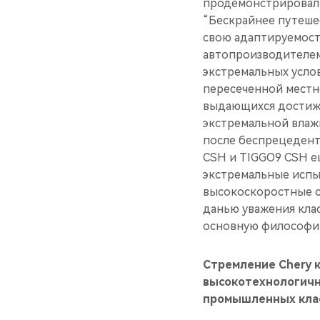
продемонстрировали
“Бескрайнее путешес
свою адаптируемост
автопроизводителем
экстремальных услов
пересеченной местно
выдающихся достиже
экстремальной влажн
после беспрецедент
CSH и TIGGO9 CSH е
экстремальные испы
высокоскоростные с
данью уважения кла
основную философию 
Стремление Chery 
высокотехнологичн
промышленных кла