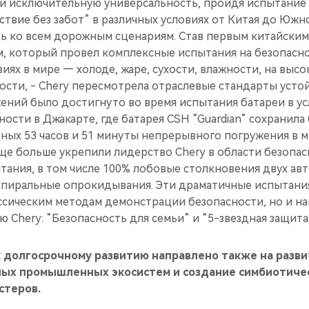
 исключительную универсальность, пройдя испытание 
твие без забот” в различных условиях от Китая до Южн
ь ко всем дорожным сценариям. Став первым китайским
, который провел комплексные испытания на безопасно
иях в мире — холоде, жаре, сухости, влажности, на высо
сти, - Chery пересмотрела отраслевые стандарты усто
ний было достигнуто во время испытания батареи в ус
ости в Джакарте, где батарея CSH “Guardian” сохранила
ных 53 часов и 51 минуты непрерывного погружения в м
ще больше укрепили лидерство Chery в области безопас
тания, в том числе 100% лобовые столкновения двух ав
пиральные опрокидывания. Эти драматичные испытания
ссическим методам демонстрации безопасности, но и н
Chery: “Безопасность для семьи” и “5-звездная защита
к долгосрочному развитию направлено также на разв
ых промышленных экосистем и создание симбиотиче
стеров.