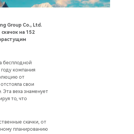
g Group Co., Ltd.
 скачок на 152
рорастущим
на бесплодной
4 году компания
волюцию от
 отстояла свои
 Эта веха знаменует
руя то, что
твенные скачки, от
очному планированию