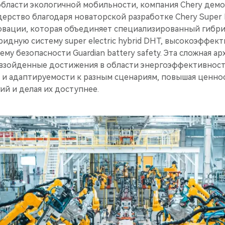
области экологичной мобильности, компания Chery дем
ерство благодаря новаторской разработке Chery Super 
вации, которая объединяет специализированный гибри
ридную систему super electric hybrid DHT, высокоэффе
му безопасности Guardian battery safety. Эта сложная а
взойденные достижения в области энергоэффективност
 и адаптируемости к разным сценариям, повышая ценно
й и делая их доступнее.