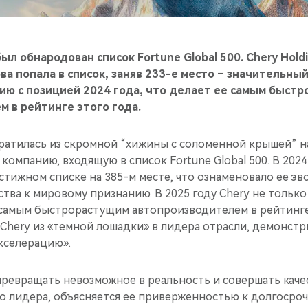
ыл обнародован список Fortune Global 500. Chery Holdin
ва попала в список, заняв 233-е место – значительный
ию с позицией 2024 года, что делает ее самым быст
 в рейтинге этого года.
евратилась из скромной “хижины с соломенной крышей” 
компанию, входящую в список Fortune Global 500. В 202
стижном списке на 385-м месте, что ознаменовало ее э
тва к мировому признанию. В 2025 году Chery не только
 самым быстрорастущим автопроизводителем в рейтинге.
hery из «темной лошадки» в лидера отрасли, демонстри
кселерацию».
ревращать невозможное в реальность и совершать качес
о лидера, объясняется ее приверженностью к долгоср