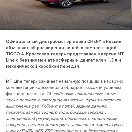
CHERY REMOTE
CHERY И СПОРТ
НАШИ МЕРОПРИЯТИЯ
Официальный дистрибьютор марки CHERY в России
ВИДЕООБЗОРЫ
объявляет об расширении линейки комплектаций
TIGGO 4. Кроссовер теперь представлен в версии MT
Line c бензиновым атмосферным двигателем 1,5 л и
CHERY ДЛЯ ДЕТЕЙ
механической коробкой передач.
MT Line
теперь занимает начальную позицию в иерархии
комплектаций кроссовера и обладает высоким уровнем
функциональности:
16-дюймовые алюминиевые литые
диски, полностью светодиодная оптика, функция отсрочки
выключения фар (Follow me home), задние датчики
парковки, камера заднего вида, боковые зеркала с
электрической регулировкой, обогревом, повторителями
поворотов, система мониторинга давления и температуры в
шинах (TMPS), ABS, ESC, передние ремни безопасности с