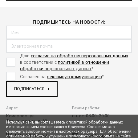
ПОДПИШИТЕСЬ НА НОВОСТИ:
Даю
согласие на обработку персональных данных
в соответствии с
политикой в отношении
обработки персональных данных
*
Согласен на
рекламную коммуникацию
*
ПОДПИСАТЬСЯ
Адрес:
Режим работы:
Кемерово, ул.
пн-вс: 08:00-20:00
Тухачевского, д. 63
Используя сайт, вы соглашаетесь с
политикой обработки данных
и использованием cookies вашего браузера. Cookies можно
отключить в любой момент в настройках браузера. Для обеспечения
+7 (3842) 45-00-05
hostes@chery-sibinpex.ru
оптимальной работы и улучшения пользовательского опыта на сайте