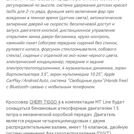
регулировкой по высоте, система удержания детских кресел
Isofix для 2-го ряда, функция авто включения фар при
вождении в темное время (датчик света), автоматическое
запирание дверей на скорости, бесключевой доступ и
запуск двигателя кнопкой, дистанционное управление
открытием замка двери багажника, круиз-контроль,
«зимний» пакет (обогрев передних сидений без спинок,
рулевого колеса, форсунок стеклоомывателя, лобового
стекла), сиденья с отделкой из эко-кожи черного цвета,
электрический кондиционер, передние и задние
электростеклоподъемники, 4 музыкальных динамика, экран
борткомпьютера 3.5", экран мультимедиа 10.25", Apple
CarPlay / Android Auto, система “Свободные руки”(Hands free)
с Bluetooth-связью с мобильным телефоном.
Кроссовер
CHERY TIGGO 4
в комплектации MT Line будет
оснащаться бензиновым атмосферным двигателем 1.5
литра и механической коробкой передач. Двигатель
является рядным четырехцилиндровым с двумя
распределительными валами, имеет 16 клапанов, двойную
систему изменения фаз газораспределения (DVVT),