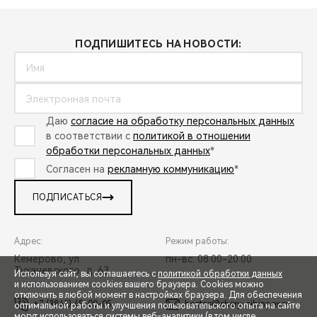
ПОДПИШИТЕСЬ НА НОВОСТИ:
Даю
согласие на обработку персональных данных
в соответствии с
политикой в отношении
обработки персональных данных
*
Согласен на
рекламную коммуникацию
*
ПОДПИСАТЬСЯ
Адрес:
Режим работы:
Кемерово, ул.
пн-вс: 08:00-20:00
Тухачевского, д. 63
Используя сайт, вы соглашаетесь с
политикой обработки данных
и использованием cookies вашего браузера. Cookies можно
отключить в любой момент в настройках браузера. Для обеспечения
+7 (3842) 45-00-05
hostes@chery-sibinpex.ru
оптимальной работы и улучшения пользовательского опыта на сайте
могут использоваться системы веб-аналитики (в том числе