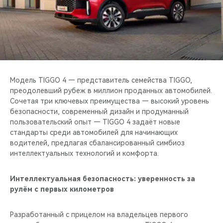
CHERY REMOTE
CHERY И СПОРТ
НАШИ МЕРОПРИЯТИЯ
ВИДЕООБЗОРЫ
Модель TIGGO 4 — представитель семейства TIGGO,
преодолевший рубеж в миллион проданных автомобилей.
Сочетая три ключевых преимущества — высокий уровень
CHERY ДЛЯ ДЕТЕЙ
безопасности, современный дизайн и продуманный
пользовательский опыт — TIGGO 4 задаёт новые
стандарты среди автомобилей для начинающих
водителей, предлагая сбалансированный симбиоз
интеллектуальных технологий и комфорта.
Интеллектуальная безопасность: уверенность за
рулём с первых километров
Разработанный с прицелом на владельцев первого