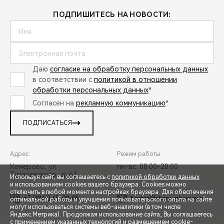
ПОДПИШИТЕСЬ НА НОВОСТИ:
Даю
согласие на обработку персональных данных
в соответствии с
политикой в отношении
обработки персональных данных
*
Согласен на
рекламную коммуникацию
*
ПОДПИСАТЬСЯ
Адрес:
Режим работы:
Кемерово, ул.
пн-вс: 08:00-20:00
Тухачевского, д. 63
Используя сайт, вы соглашаетесь с
политикой обработки данных
и использованием cookies вашего браузера. Cookies можно
отключить в любой момент в настройках браузера. Для обеспечения
+7 (3842) 45-00-05
hostes@chery-sibinpex.ru
оптимальной работы и улучшения пользовательского опыта на сайте
могут использоваться системы веб-аналитики (в том числе
СПЕЦПРЕДЛОЖЕНИЯ
Яндекс.Метрика). Продолжая использование сайта, Вы соглашаетесь
с применением указанных технологий и размещением cookie-