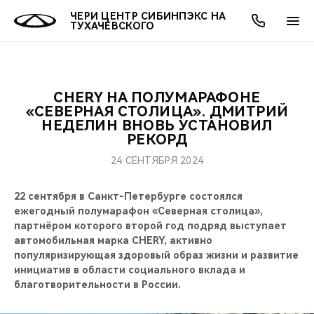
ЧЕРИ ЦЕНТР СИБИНПЭКС НА
ТУХАЧЕВСКОГО
CHERY НА ПОЛУМАРАФОНЕ
ОНЛАЙН СЕРВИСЫ
ПОКУПАТЕЛЯМ
ВЛАДЕЛЬЦАМ
О КОМПАНИИ
МИР CHERY
МОДЕЛИ
АКЦИИ
«СЕВЕРНАЯ СТОЛИЦА». ДМИТРИЙ
НЕДЕЛИН ВНОВЬ УСТАНОВИЛ
РЕКОРД
ВЫБОР И ПОКУПКА
СЕРВИС
АКСЕССУАРЫ
ВЫГОДЫ И АКЦИИ
ВЫБОР И ПОКУПКА
О НАС
ВСЕ МОДЕЛИ
24 СЕНТЯБРЯ 2024
КРЕДИТ И СТРАХОВАНИЕ
ЗАПЧАСТИ И АКСЕССУАРЫ
О БРЕНДЕ
КРЕДИТ
МЫ В СОЦСЕТЯХ
КРОССОВЕРЫ
22 сентября в Санкт-Петербурге состоялся
ПОДДЕРЖКА
CHERY В СОЦСЕТЯХ
ежегодный полумарафон «Северная столица»,
партнёром которого второй год подряд выступает
СЕДАНЫ
автомобильная марка CHERY, активно
CHERY CONNECT
ЛЮДИ CHERY
популяризирующая здоровый образ жизни и развитие
НОВИНКИ
инициатив в области социального вклада и
БЛАГОТВОРИТЕЛЬНОСТЬ
благотворительности в России.