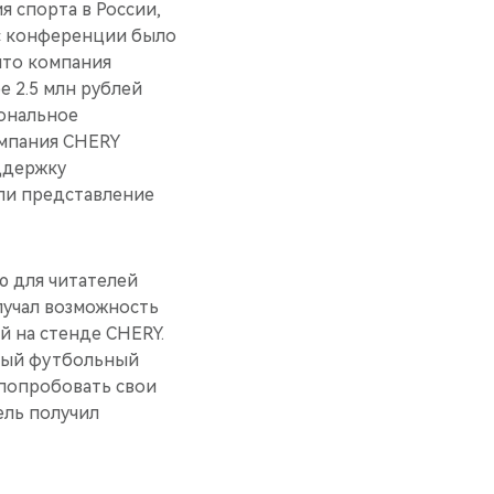
я спорта в России,
сс конференции было
что компания
е 2.5 млн рублей
иональное
компания CHERY
ддержку
ли представление
ю для читателей
лучал возможность
й на стенде CHERY.
ный футбольный
 попробовать свои
ель получил