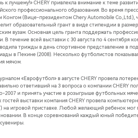
ь к лучшему!» CHERY привлекла внимание к теме развити
сийского профессионального образования. Во время пре
Конгом (Вице-президентом Chery Automobile Co.,Ltd.), 
ыделит образовательный грант в виде стипендии в размер
ским вузам. Основная цель гранта поддержать професс
и. В течение всей выставки с 30 августа по 4 сентября 
оводила трижды в день спортивное представление в по
ады в Пекине (2008). Несколько футболистов показыва
ия мячом.
журналом «Еврофутбол» в августе CHERY провела лотере
авильно ответивший на 3 вопроса о компании CHERY по
о-2007 и принять участие в розыгрыше футбольных мяче
х гостей выставки компания CHERY провела компьютер
07) на игровой приставке. Любой желающий ребенок мог
вновании. В конце соревнований каждый юный победит
 сувениры.