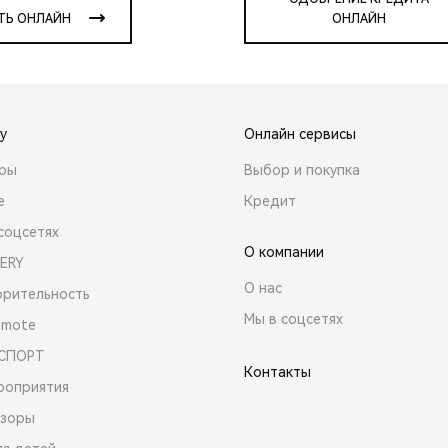
ТЬ ОНЛАЙН
ОНЛАЙН
y
Онлайн сервисы
ары
Выбор и покупка
е
Кредит
соцсетях
О компании
ERY
О нас
орительность
Мы в соцсетях
emote
 СПОРТ
Контакты
роприятия
зоры