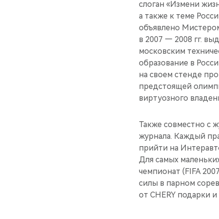
слоган «Измени жизн
а также к теме Рос
объявлено Мистером 
в 2007 — 2008 гг. в
московским техниче
образование в Росси
на своем стенде пр
предстоящей олимпи
виртуозного владен
Также совместно с 
журнала. Каждый пр
прийти на Интеравт
Для самых маленьки
чемпионат (FIFA 20
силы в парном соре
от CHERY подарки и