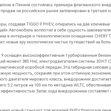
алоне в Пекине состоялась премьера флагманского вн
 продаж на российском рынке запланирован в третьем кв
ры, создавая TIGGO 9 PHEV, опирались на две ключевые
ай». Автомобиль воплотил в себе сущность завоевателя
ика в интерьере и технологическом оснащении. CHERY 
ет новые эру экологически чистых путешествий на боль
 9 оснащён высокоэффективным турбированным бензи
тящий момент 385 Нм), электродвигателем системы 3DHT (22
оматической коробкой передач. Эта гибридная силовая 
жную мощность, сохраняя при этом отличную экономию
ого двигателя мирового класса, внедорожник достигае
сего 5.2 литров на 100 км по методике WLTC, обеспечива
эффективностью. Запас хода внедорожника составляет
новил новый стандарт для моделей PHEV благодаря пер