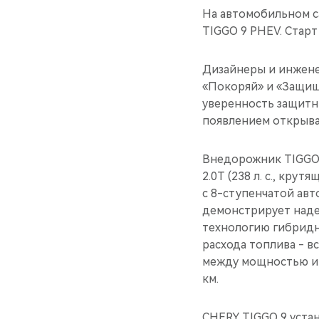
На автомобильном с
TIGGO 9 PHEV. Старт
Дизайнеры и инжене
«Покоряй» и «Защищ
уверенность защитн
появлением открыва
Внедорожник TIGGO
2.0T (238 л. с., кру
с 8-ступенчатой авт
демонстрирует наде
технологию гибридн
расхода топлива - в
между мощностью и 
км.
CHERY TIGGO 9 уста