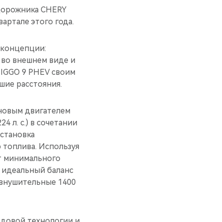
едорожника CHERY
артале этого года.
 концепции:
 во внешнем виде и
TIGGO 9 PHEV своим
шие расстояния.
новым двигателем
4 л. с.) в сочетании
установка
 топлива. Используя
т минимального
я идеальный баланс
 внушительные 1400
едовой технологии и