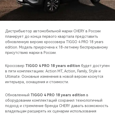
CHERY REMOTE
CHERY И СПОРТ
НАШИ МЕРОПРИЯТИЯ
Дистрибьютор автомобильной марки CHERY в России
планирует до конца первого квартала представить
ВИДЕООБЗОРЫ
обновленную версию кроссовера TIGGO 4 PRO 18 years
edition. Модель приурочена к 18-летнему беспрерывному
присутствию марки в России.
CHERY ДЛЯ ДЕТЕЙ
Кроссовер
TIGGO 4 PRO 18 years edition
будет доступен
в пяти комплектациях: Action MT, Action, Family, Style и
Ultimate. Основные изменения в новой версии коснутся
интерьера, оснащения и стоимости.
Обновленный
TIGGO 4 PRO 18 years edition
в
оборудовании комплектаций сохранил технологичный
подход и стремление бренда CHERY давать возможность
владельцам расширять их сценарии использования