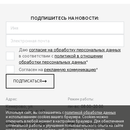
ПОДПИШИТЕСЬ НА НОВОСТИ:
Даю
согласие на обработку персональных данных
в соответствии с
политикой в отношении
обработки персональных данных
*
Согласен на
рекламную коммуникацию
*
ПОДПИСАТЬСЯ
Адрес:
Режим работы:
Кемерово, ул.
пн-вс: 08:00-20:00
Тухачевского, д. 63
Используя сайт, вы соглашаетесь с
политикой обработки данных
и использованием cookies вашего браузера. Cookies можно
отключить в любой момент в настройках браузера. Для обеспечения
+7 (3842) 45-00-05
hostes@chery-sibinpex.ru
оптимальной работы и улучшения пользовательского опыта на сайте