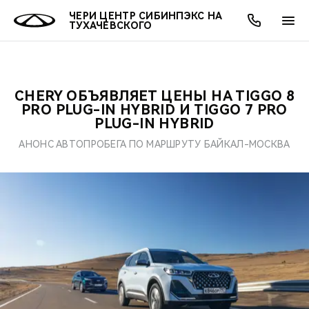
ЧЕРИ ЦЕНТР СИБИНПЭКС НА
ТУХАЧЕВСКОГО
CHERY ОБЪЯВЛЯЕТ ЦЕНЫ НА TIGGO 8
ОНЛАЙН СЕРВИСЫ
ПОКУПАТЕЛЯМ
ВЛАДЕЛЬЦАМ
О КОМПАНИИ
МИР CHERY
МОДЕЛИ
АКЦИИ
PRO PLUG-IN HYBRID И TIGGO 7 PRO
PLUG-IN HYBRID
ВЫБОР И ПОКУПКА
СЕРВИС
АКСЕССУАРЫ
ВЫГОДЫ И АКЦИИ
ВЫБОР И ПОКУПКА
О НАС
ВСЕ МОДЕЛИ
АНОНС АВТОПРОБЕГА ПО МАРШРУТУ БАЙКАЛ-МОСКВА
КРЕДИТ И СТРАХОВАНИЕ
ЗАПЧАСТИ И АКСЕССУАРЫ
О БРЕНДЕ
КРЕДИТ
МЫ В СОЦСЕТЯХ
КРОССОВЕРЫ
ПОДДЕРЖКА
CHERY В СОЦСЕТЯХ
СЕДАНЫ
CHERY CONNECT
ЛЮДИ CHERY
НОВИНКИ
БЛАГОТВОРИТЕЛЬНОСТЬ