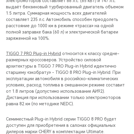
электромоторов составляет 88 л.с. (65 кВт) и 147 л.с.
выдаёт бензиновый турбированный двигатель объемом
1.5 литра. Суммарная мощность всех двигателей
составляет 235 л.с. Автомобиль способен преодолеть
расстояние до 1000 км в режиме «трасса» на одной
полной заправке бака (60 л) и электрической батареи
заряженной на 100%.
TIGGO 7 PRO Plug-in Hybrid
относится к классу средне-
размерных кроссоверов. Устройство силовой
архитектуры в TIGGO 7 PRO Plug-in Hybrid идентично
старшему «экобрату» - TIGGO 8 PRO Plug-in Hybrid. При
эксплуатации автомобиля в российско-климатических
условиях, расход топлива в смешанном режиме составит
от 1.8 литров (допустимо использование АИ92).
Дистанция при использовании только электромоторов
равна 82 км (по методике NEDC).
Семиместный Plug-in Hybrid серии TIGGO 8 PRO будет
доступен для приобретения в салонах официальных
дилеров марки CHERY в комплектации Ultimate.