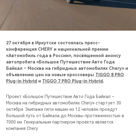
CHERY REMOTE
CHERY И СПОРТ
НАШИ МЕРОПРИЯТИЯ
27 октября в Иркутске состоялась пресс-
ВИДЕООБЗОРЫ
конференция CHERY и национальной премии
«Автомобиль года в России», посвященной анонсу
автопробега «Большое Путешествие Авто Года
CHERY ДЛЯ ДЕТЕЙ
Байкал – Москва на гибридных автомобилях Chery» и
объявлению цен на новые кроссоверы
TIGGO 8 PRO
Plug-in Hybrid
и
TIGGO 7 PRO Plug-in Hybrid
.
Проект «Большое Путешествие Авто Года Байкал –
Москва на гибридных автомобилях Chery» стартует 30
октября. Экипажи пяти машин из 12 человек проедут
большой путь от Байкала до Москвы протяженностью в
7000 км. Генеральным партнером проекта является
компания Chery.