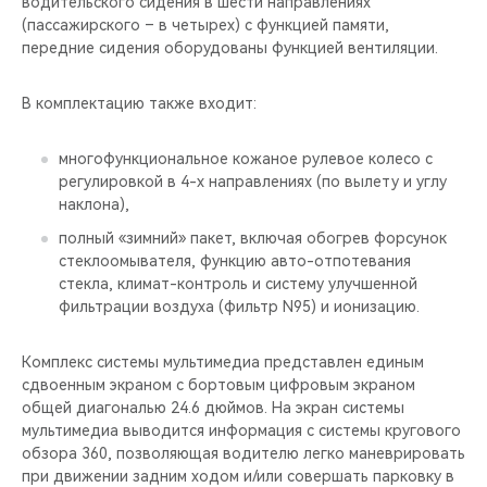
водительского сидения в шести направлениях
(пассажирского – в четырех) с функцией памяти,
передние сидения оборудованы функцией вентиляции.
В комплектацию также входит:
многофункциональное кожаное рулевое колесо с
регулировкой в 4-х направлениях (по вылету и углу
наклона),
полный «зимний» пакет, включая обогрев форсунок
стеклоомывателя, функцию авто-отпотевания
стекла, климат-контроль и систему улучшенной
фильтрации воздуха (фильтр N95) и ионизацию.
Комплекс системы мультимедиа представлен единым
сдвоенным экраном с бортовым цифровым экраном
общей диагональю 24.6 дюймов. На экран системы
мультимедиа выводится информация с системы кругового
обзора 360, позволяющая водителю легко маневрировать
при движении задним ходом и/или совершать парковку в