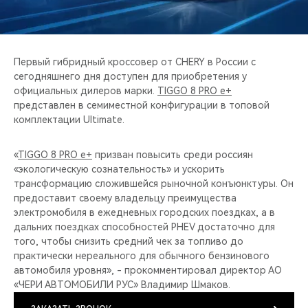
CHERY REMOTE
CHERY И СПОРТ
Первый гибридный кроссовер от CHERY в России с
НАШИ МЕРОПРИЯТИЯ
сегодняшнего дня доступен для приобретения у
официальных дилеров марки.
TIGGO 8 PRO e+
представлен в семиместной конфигурации в топовой
ВИДЕООБЗОРЫ
комплектации Ultimate.
CHERY ДЛЯ ДЕТЕЙ
«
TIGGO 8 PRO e+
призван повысить среди россиян
«экологическую сознательность» и ускорить
трансформацию сложившейся рыночной конъюнктуры. Он
предоставит своему владельцу преимущества
электромобиля в ежедневных городских поездках, а в
дальних поездках способностей PHEV достаточно для
того, чтобы снизить средний чек за топливо до
практически нереального для обычного бензинового
автомобиля уровня», - прокомментировал директор АО
«ЧЕРИ АВТОМОБИЛИ РУС» Владимир Шмаков.