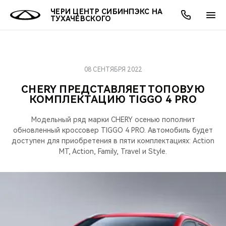
ЧЕРИ ЦЕНТР СИБИНПЭКС НА
ТУХАЧЕВСКОГО
08 СЕНТЯБРЯ 2022
ОНЛАЙН СЕРВИСЫ
ПОКУПАТЕЛЯМ
ВЛАДЕЛЬЦАМ
О КОМПАНИИ
МИР CHERY
МОДЕЛИ
АКЦИИ
CHERY ПРЕДСТАВЛЯЕТ ТОПОВУЮ
КОМПЛЕКТАЦИЮ TIGGO 4 PRO
ВЫБОР И ПОКУПКА
СЕРВИС
АКСЕССУАРЫ
ВЫГОДЫ И АКЦИИ
ВЫБОР И ПОКУПКА
О НАС
ВСЕ МОДЕЛИ
Модельный ряд марки CHERY осенью пополнит
КРЕДИТ И СТРАХОВАНИЕ
ЗАПЧАСТИ И АКСЕССУАРЫ
О БРЕНДЕ
КРЕДИТ
МЫ В СОЦСЕТЯХ
обновленный кроссовер TIGGO 4 PRO. Автомобиль будет
КРОССОВЕРЫ
доступен для приобретения в пяти комплектациях: Action
ПОДДЕРЖКА
CHERY В СОЦСЕТЯХ
MT, Action, Family, Travel и Style.
СЕДАНЫ
CHERY CONNECT
ЛЮДИ CHERY
НОВИНКИ
БЛАГОТВОРИТЕЛЬНОСТЬ