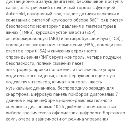
дистанционный запуск двигателя, бесключевой доступ в
салон, электрический стояночный тормоз с функцией
AutoHold, панорамный люк, задние датчики парковки в
сочетании с системой кругового обзора 360°, ряд систем
безопасности: мониторинг давления и температуры в
шинах (TMPS), курсовой устойчивости (ESP),
антиблокировочную (ABS) и антипробуксовочную (TCS) ,
помощи при экстренном торможении (HBA), помощи при
старте в гору (HSA) и снижения вероятности
опрокидывания (RMF); круиз-контроль, четыре подушки
безопасности, полный «зимний» пакет,
электрорегулировки положения и поясничного упора
водительского сиденья, атмосферную многоцветную
подсветку интерьера, климат-контроль, шесть
музыкальных динамиков, беспроводную зарядку для
смартфона, цифровую панель приборов диагональю 7
дюймов и экран информационно-развлекательного
комплекса диагональю 10.25 дюймов с возможностью
выбора графического оформления цифрового бортового
компьютера в зависимости от режима управления.