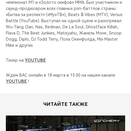
чемпионат M1 и «Золото скифов» MMA. Был участником и
саунд-продюсером всех главных рэп-баттлов страны:
«Битва за респект» («МузТВ»), Beats & Vibes (MTV), Versus
Battle (YouTube). Выступал на одной сцене и разогревал:
Wu-Tang Clan, Nas, Redman, De La Soul, Ghostface Killah,
Flava D, The Beat Junkies, Matisyahu, Жанель Моне, Snoop
Dogg, Diplo, DJ Todd Terry, Пола Окенфолда, Mix Master
Mike и других.
Тизер на
YOUTUBE
Ждем ВАС онлайн в 18 марта в 15.00 на нашем канале
YOUTUBE
!
ЧИТАЙТЕ ТАКЖЕ