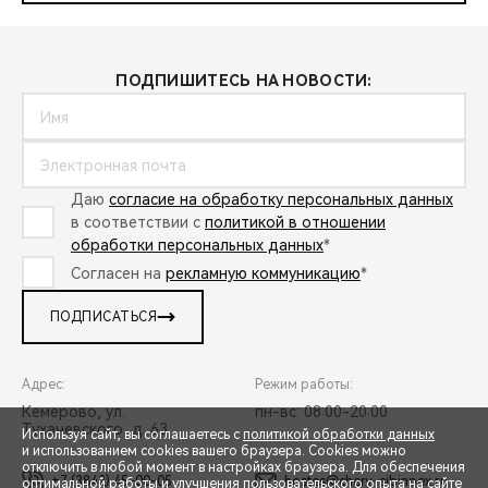
ПОДПИШИТЕСЬ НА НОВОСТИ:
Даю
согласие на обработку персональных данных
в соответствии с
политикой в отношении
обработки персональных данных
*
Согласен на
рекламную коммуникацию
*
ПОДПИСАТЬСЯ
Адрес:
Режим работы:
Кемерово, ул.
пн-вс: 08:00-20:00
Тухачевского, д. 63
Используя сайт, вы соглашаетесь с
политикой обработки данных
и использованием cookies вашего браузера. Cookies можно
отключить в любой момент в настройках браузера. Для обеспечения
+7 (3842) 45-00-05
hostes@chery-sibinpex.ru
оптимальной работы и улучшения пользовательского опыта на сайте