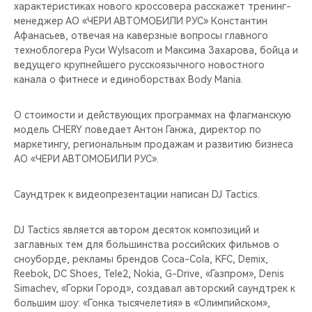
CHERY REMOTE
характеристиках нового кроссовера расскажет тренинг-
менеджер АО «ЧЕРИ АВТОМОБИЛИ РУС» Константин
Афанасьев, отвечая на каверзные вопросы главного
CHERY И СПОРТ
техноблогера Руси Wylsacom и Максима Захарова, бойца и
ведущего крупнейшего русскоязычного новостного
НАШИ МЕРОПРИЯТИЯ
канала о фитнесе и единоборствах Body Mania.
ВИДЕООБЗОРЫ
О стоимости и действующих программах на флагманскую
модель CHERY поведает Антон Ганжа, директор по
CHERY ДЛЯ ДЕТЕЙ
маркетингу, региональным продажам и развитию бизнеса
АО «ЧЕРИ АВТОМОБИЛИ РУС».
Саундтрек к видеопрезентации написан DJ Tactics.
DJ Tactics является автором десяток композиций и
заглавных тем для большинства российских фильмов о
сноуборде, рекламы брендов Coca-Cola, KFC, Demix,
Reebok, DC Shoes, Tele2, Nokia, G-Drive, «Газпром», Denis
Simachev, «Горки Город», создавал авторский саундтрек к
большим шоу: «Гонка тысячелетия» в «Олимпийском»,