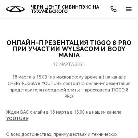
ЧЕРИ ЦЕНТР СИБИНПЭКС НА
ТУХАЧЕВСКОГО
ОНЛАЙН-ПРЕЗЕНТАЦИЯ TIGGO 8 PRO
ОНЛАЙН СЕРВИСЫ
ПОКУПАТЕЛЯМ
ВЛАДЕЛЬЦАМ
О КОМПАНИИ
МИР CHERY
МОДЕЛИ
АКЦИИ
ПРИ УЧАСТИИ WYLSACOM И BODY
MANIA
ВЫБОР И ПОКУПКА
СЕРВИС
АКСЕССУАРЫ
ВЫГОДЫ И АКЦИИ
ВЫБОР И ПОКУПКА
О НАС
ВСЕ МОДЕЛИ
17 МАРТА 2021
КРЕДИТ И СТРАХОВАНИЕ
ЗАПЧАСТИ И АКСЕССУАРЫ
О БРЕНДЕ
КРЕДИТ
МЫ В СОЦСЕТЯХ
18 марта в 15.00 (по московскому времени) на канале
КРОССОВЕРЫ
CHERY RUSSIA в YOUTUBE состоится онлайн-презентация
представителя городской элиты – кроссовера TIGGO 8
ПОДДЕРЖКА
CHERY В СОЦСЕТЯХ
PRO.
СЕДАНЫ
CHERY CONNECT
ЛЮДИ CHERY
Ждем ВАС онлайн в 18 марта в 15.00 на нашем канале
НОВИНКИ
YOUTUBE
!
БЛАГОТВОРИТЕЛЬНОСТЬ
О всех достоинствах, преимуществах и технических