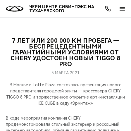
ЧЕРИ ЦЕНТР СИБИНПЭКС НА
ТУХАЧЕВСКОГО
7 ЛЕТ ИЛИ 200 000 КМ ПРОБЕГА —
ОНЛАЙН СЕРВИСЫ
ПОКУПАТЕЛЯМ
ВЛАДЕЛЬЦАМ
О КОМПАНИИ
МИР CHERY
МОДЕЛИ
АКЦИИ
БЕСПРЕЦЕДЕНТНЫМИ
ГАРАНТИЙНЫМИ УСЛОВИЯМИ ОТ
CHERY УДОСТОЕН НОВЫЙ TIGGO 8
ВЫБОР И ПОКУПКА
СЕРВИС
АКСЕССУАРЫ
ВЫГОДЫ И АКЦИИ
ВЫБОР И ПОКУПКА
О НАС
ВСЕ МОДЕЛИ
PRO
КРЕДИТ И СТРАХОВАНИЕ
ЗАПЧАСТИ И АКСЕССУАРЫ
О БРЕНДЕ
КРЕДИТ
МЫ В СОЦСЕТЯХ
5 МАРТА 2021
КРОССОВЕРЫ
В Москве в Lotte Plaza состоялась презентация нового
ПОДДЕРЖКА
CHERY В СОЦСЕТЯХ
представителя городской элиты — кроссовера CHERY
СЕДАНЫ
TIGGO 8 PRO и торжественное открытие арт-инсталляции
CHERY CONNECT
ЛЮДИ CHERY
ICE CUBE в саду «Эрмитаж».
НОВИНКИ
БЛАГОТВОРИТЕЛЬНОСТЬ
В ходе мероприятия компания CHERY
продемонстрировала стильный экстерьер и роскошный
интерьер автомобиля, объявив гарантийную политику и