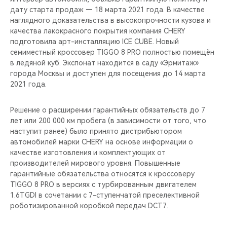
CHERY REMOTE
дату старта продаж — 18 марта 2021 года. В качестве
наглядного доказательства в высокопрочности кузова и
CHERY И СПОРТ
качества лакокрасного покрытия компания CHERY
подготовила арт-инсталляцию ICE CUBE. Новый
семиместный кроссовер TIGGO 8 PRO полностью помещён
НАШИ МЕРОПРИЯТИЯ
в ледяной куб. Экспонат находится в саду «Эрмитаж»
города Москвы и доступен для посещения до 14 марта
ВИДЕООБЗОРЫ
2021 года.
CHERY ДЛЯ ДЕТЕЙ
Решение о расширении гарантийных обязательств до 7
лет или 200 000 км пробега (в зависимости от того, что
наступит ранее) было принято дистрибьютором
автомобилей марки CHERY на основе информации о
качестве изготовления и комплектующих от
производителей мирового уровня. Повышенные
гарантийные обязательства относятся к кроссоверу
TIGGO 8 PRO в версиях с турбированным двигателем
1.6TGDI в сочетании с 7-ступенчатой преселективной
роботизированной коробкой передач DCT7.