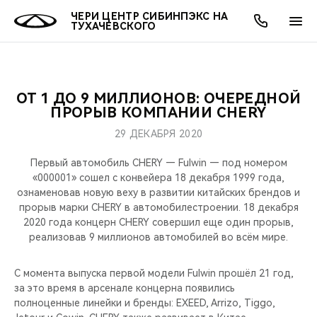
ЧЕРИ ЦЕНТР СИБИНПЭКС НА
ТУХАЧЕВСКОГО
ОТ 1 ДО 9 МИЛЛИОНОВ: ОЧЕРЕДНОЙ
ОНЛАЙН СЕРВИСЫ
ПОКУПАТЕЛЯМ
ВЛАДЕЛЬЦАМ
О КОМПАНИИ
МИР CHERY
МОДЕЛИ
АКЦИИ
ПРОРЫВ КОМПАНИИ CHERY
29 ДЕКАБРЯ 2020
ВЫБОР И ПОКУПКА
СЕРВИС
АКСЕССУАРЫ
ВЫГОДЫ И АКЦИИ
ВЫБОР И ПОКУПКА
О НАС
ВСЕ МОДЕЛИ
Первый автомобиль CHERY — Fulwin — под номером
КРЕДИТ И СТРАХОВАНИЕ
ЗАПЧАСТИ И АКСЕССУАРЫ
О БРЕНДЕ
КРЕДИТ
МЫ В СОЦСЕТЯХ
«000001» сошел с конвейера 18 декабря 1999 года,
КРОССОВЕРЫ
ознаменовав новую веху в развитии китайских брендов и
прорыв марки CHERY в автомобилестроении. 18 декабря
ПОДДЕРЖКА
CHERY В СОЦСЕТЯХ
2020 года концерн CHERY совершил еще один прорыв,
СЕДАНЫ
реализовав 9 миллионов автомобилей во всём мире.
CHERY CONNECT
ЛЮДИ CHERY
НОВИНКИ
С момента выпуска первой модели Fulwin прошёл 21 год,
БЛАГОТВОРИТЕЛЬНОСТЬ
за это время в арсенале концерна появились
полноценные линейки и бренды: EXEED, Arrizo, Tiggo,