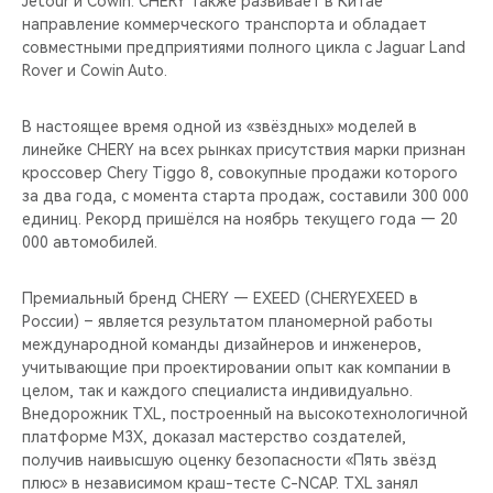
Jetour и Cowin. CHERY также развивает в Китае
CHERY REMOTE
направление коммерческого транспорта и обладает
совместными предприятиями полного цикла с Jaguar Land
CHERY И СПОРТ
Rover и Cowin Auto.
НАШИ МЕРОПРИЯТИЯ
В настоящее время одной из «звёздных» моделей в
линейке CHERY на всех рынках присутствия марки признан
ВИДЕООБЗОРЫ
кроссовер Chery Tiggo 8, совокупные продажи которого
за два года, с момента старта продаж, составили 300 000
единиц. Рекорд пришёлся на ноябрь текущего года — 20
CHERY ДЛЯ ДЕТЕЙ
000 автомобилей.
Премиальный бренд CHERY — EXEED (CHERYEXEED в
России) – является результатом планомерной работы
международной команды дизайнеров и инженеров,
учитывающие при проектировании опыт как компании в
целом, так и каждого специалиста индивидуально.
Внедорожник TXL, построенный на высокотехнологичной
платформе M3X, доказал мастерство создателей,
получив наивысшую оценку безопасности «Пять звёзд
плюс» в независимом краш-тесте C-NCAP. TXL занял