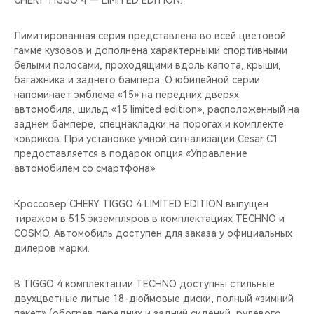
CHERY TIGGO 4 — LIMITED EDITION.
CHERY REMOTE
Лимитированная серия представлена во всей цветовой
CHERY И СПОРТ
гамме кузовов и дополнена характерными спортивными
белыми полосами, проходящими вдоль капота, крыши,
НАШИ МЕРОПРИЯТИЯ
багажника и заднего бампера. О юбилейной серии
напоминает эмблема «15» на передних дверях
ВИДЕООБЗОРЫ
автомобиля, шильд «15 limited edition», расположенный на
заднем бампере, спецнакладки на порогах и комплекте
ковриков. При установке умной сигнализации Cesar C1
CHERY ДЛЯ ДЕТЕЙ
предоставляется в подарок опция «Управление
автомобилем со смартфона».
Кроссовер CHERY TIGGO 4 LIMITED EDITION выпущен
тиражом в 515 экземпляров в комплектациях TECHNO и
COSMO. Автомобиль доступен для заказа у официальных
дилеров марки.
В TIGGO 4 комплектации TECHNO доступны стильные
двухцветные литые 18-дюймовые диски, полный «зимний
пакет» (обогрев передних и задний сидений, рулевого