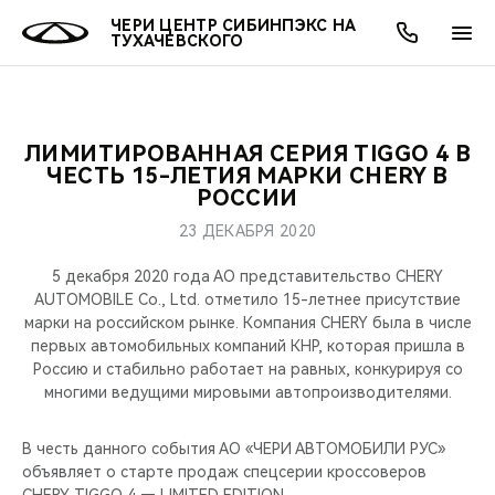
ЧЕРИ ЦЕНТР СИБИНПЭКС НА
ТУХАЧЕВСКОГО
ЛИМИТИРОВАННАЯ СЕРИЯ TIGGO 4 В
ОНЛАЙН СЕРВИСЫ
ПОКУПАТЕЛЯМ
ВЛАДЕЛЬЦАМ
О КОМПАНИИ
МИР CHERY
МОДЕЛИ
АКЦИИ
ЧЕСТЬ 15-ЛЕТИЯ МАРКИ CHERY В
РОССИИ
ВЫБОР И ПОКУПКА
СЕРВИС
АКСЕССУАРЫ
ВЫГОДЫ И АКЦИИ
ВЫБОР И ПОКУПКА
О НАС
ВСЕ МОДЕЛИ
23 ДЕКАБРЯ 2020
КРЕДИТ И СТРАХОВАНИЕ
ЗАПЧАСТИ И АКСЕССУАРЫ
О БРЕНДЕ
КРЕДИТ
МЫ В СОЦСЕТЯХ
5 декабря 2020 года АО представительство CHERY
КРОССОВЕРЫ
AUTOMOBILE Co., Ltd. отметило 15-летнее присутствие
марки на российском рынке. Компания CHERY была в числе
ПОДДЕРЖКА
CHERY В СОЦСЕТЯХ
первых автомобильных компаний КНР, которая пришла в
СЕДАНЫ
Россию и стабильно работает на равных, конкурируя со
CHERY CONNECT
ЛЮДИ CHERY
многими ведущими мировыми автопроизводителями.
НОВИНКИ
БЛАГОТВОРИТЕЛЬНОСТЬ
В честь данного события АО «ЧЕРИ АВТОМОБИЛИ РУС»
объявляет о старте продаж спецсерии кроссоверов