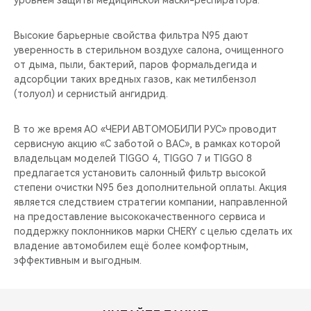
уровнем защиты медицинской маски-респиратора.
CHERY REMOTE
Высокие барьерные свойства фильтра N95 дают
CHERY И СПОРТ
уверенность в стерильном воздухе салона, очищенного
от дыма, пыли, бактерий, паров формальдегида и
НАШИ МЕРОПРИЯТИЯ
адсорбции таких вредных газов, как метилбензол
(толуол) и сернистый ангидрид.
ВИДЕООБЗОРЫ
В то же время АО «ЧЕРИ АВТОМОБИЛИ РУС» проводит
CHERY ДЛЯ ДЕТЕЙ
сервисную акцию «С заботой о ВАС», в рамках которой
владельцам моделей TIGGO 4, TIGGO 7 и TIGGO 8
предлагается установить салонный фильтр высокой
степени очистки N95 без дополнительной оплаты. Акция
является следствием стратегии компании, направленной
на предоставление высококачественного сервиса и
поддержку поклонников марки CHERY с целью сделать их
владение автомобилем ещё более комфортным,
эффективным и выгодным.