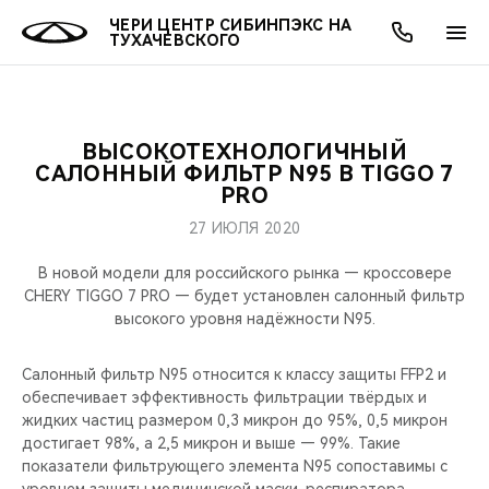
ЧЕРИ ЦЕНТР СИБИНПЭКС НА
ТУХАЧЕВСКОГО
ВЫСОКОТЕХНОЛОГИЧНЫЙ
ОНЛАЙН СЕРВИСЫ
ПОКУПАТЕЛЯМ
ВЛАДЕЛЬЦАМ
О КОМПАНИИ
МИР CHERY
МОДЕЛИ
АКЦИИ
САЛОННЫЙ ФИЛЬТР N95 В TIGGO 7
PRO
ВЫБОР И ПОКУПКА
СЕРВИС
АКСЕССУАРЫ
ВЫГОДЫ И АКЦИИ
ВЫБОР И ПОКУПКА
О НАС
ВСЕ МОДЕЛИ
27 ИЮЛЯ 2020
КРЕДИТ И СТРАХОВАНИЕ
ЗАПЧАСТИ И АКСЕССУАРЫ
О БРЕНДЕ
КРЕДИТ
МЫ В СОЦСЕТЯХ
В новой модели для российского рынка — кроссовере
КРОССОВЕРЫ
CHERY TIGGO 7 PRO — будет установлен салонный фильтр
высокого уровня надёжности N95.
ПОДДЕРЖКА
CHERY В СОЦСЕТЯХ
СЕДАНЫ
Салонный фильтр N95 относится к классу защиты FFP2 и
CHERY CONNECT
ЛЮДИ CHERY
обеспечивает эффективность фильтрации твёрдых и
НОВИНКИ
жидких частиц размером 0,3 микрон до 95%, 0,5 микрон
БЛАГОТВОРИТЕЛЬНОСТЬ
достигает 98%, а 2,5 микрон и выше — 99%. Такие
показатели фильтрующего элемента N95 сопоставимы с