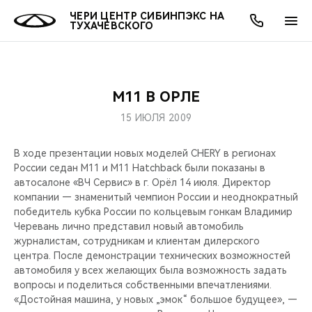
ЧЕРИ ЦЕНТР СИБИНПЭКС НА
ТУХАЧЕВСКОГО
М11 В ОРЛЕ
ОНЛАЙН СЕРВИСЫ
ПОКУПАТЕЛЯМ
ВЛАДЕЛЬЦАМ
О КОМПАНИИ
МИР CHERY
МОДЕЛИ
АКЦИИ
15 ИЮЛЯ 2009
ВЫБОР И ПОКУПКА
СЕРВИС
АКСЕССУАРЫ
ВЫГОДЫ И АКЦИИ
ВЫБОР И ПОКУПКА
О НАС
ВСЕ МОДЕЛИ
В ходе презентации новых моделей CHERY в регионах
России седан M11 и М11 Hatchback были показаны в
КРЕДИТ И СТРАХОВАНИЕ
ЗАПЧАСТИ И АКСЕССУАРЫ
О БРЕНДЕ
КРЕДИТ
МЫ В СОЦСЕТЯХ
КРОССОВЕРЫ
автосалоне «ВЧ Сервис» в г. Орёл 14 июля. Директор
компании — знаменитый чемпион России и неоднократный
ПОДДЕРЖКА
CHERY В СОЦСЕТЯХ
победитель кубка России по кольцевым гонкам Владимир
СЕДАНЫ
Черевань лично представил новый автомобиль
журналистам, сотрудникам и клиентам дилерского
CHERY CONNECT
ЛЮДИ CHERY
центра. После демонстрации технических возможностей
НОВИНКИ
автомобиля у всех желающих была возможность задать
БЛАГОТВОРИТЕЛЬНОСТЬ
вопросы и поделиться собственными впечатлениями.
«Достойная машина, у новых „эмок“ большое будущее», —