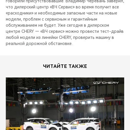
CHERY REMOTE
говорили присутствовавшие. Владимир Черевань заверил,
что дилерский центр «ВЧ Сервис» во время получит все
«расходники» и необходимые запасные части на новые
CHERY И СПОРТ
модели, проблем с сервисным и гарантийным
обслуживанием не будет. Уже сегодня в дилерском
НАШИ МЕРОПРИЯТИЯ
центре CHERY — «ВЧ сервис» можно провести тест-драйв
любой модели из линейки CHERY, проверить машину в
реальной дорожной обстановке.
ВИДЕООБЗОРЫ
CHERY ДЛЯ ДЕТЕЙ
ЧИТАЙТЕ ТАКЖЕ