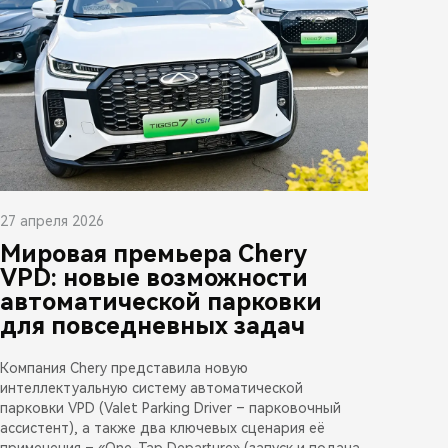
27 апреля 2026
Мировая премьера Chery
VPD: новые возможности
автоматической парковки
для повседневных задач
Компания Chery представила новую
интеллектуальную систему автоматической
парковки VPD (Valet Parking Driver – парковочный
ассистент), а также два ключевых сценария её
применения – «One-Tap Departure» (запуск и подача