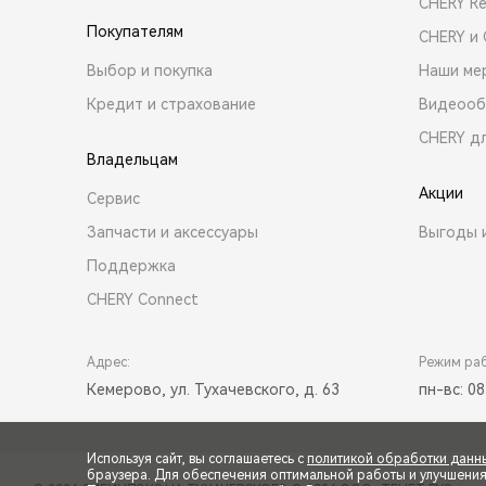
CHERY R
Покупателям
CHERY и
Выбор и покупка
Наши ме
Кредит и страхование
Видеооб
CHERY д
Владельцам
Акции
Сервис
Запчасти и аксессуары
Выгоды 
Поддержка
CHERY Connect
Адрес:
Режим ра
Кемерово, ул. Тухачевского, д. 63
пн-вс: 08
Используя сайт, вы соглашаетесь с
политикой обработки данн
браузера. Для обеспечения оптимальной работы и улучшения п