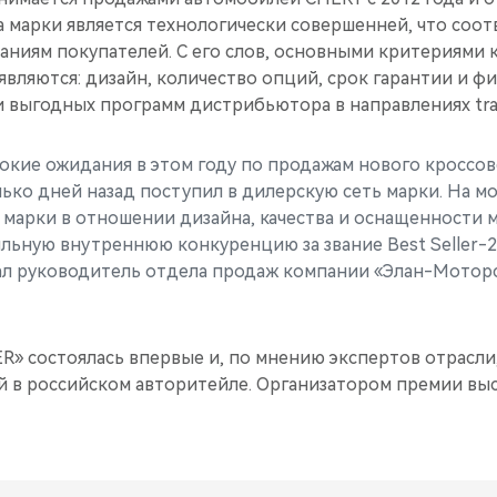
а марки является технологически совершенней, что соот
аниям покупателей. С его слов, основными критериями 
вляются: дизайн, количество опций, срок гарантии и ф
 выгодных программ дистрибьютора в направлениях trad
сокие ожидания в этом году по продажам нового кроссо
ько дней назад поступил в дилерскую сеть марки. На мой
марки в отношении дизайна, качества и оснащенности м
ильную внутреннюю конкуренцию за звание Best Seller-2
л руководитель отдела продаж компании «Элан-Мотор
» состоялась впервые и, по мнению экспертов отрасли,
 в российском авторитейле. Организатором премии вы