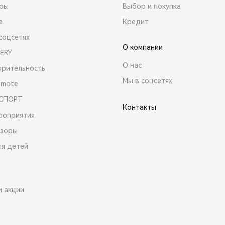
ары
Выбор и покупка
е
Кредит
соцсетях
О компании
ERY
О нас
орительность
Мы в соцсетях
emote
 СПОРТ
Контакты
роприятия
зоры
ля детей
и акции