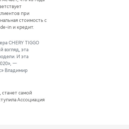
ветствует
клиентов при
инальная стоимость с
e-in и кредит.
вера CHERY TIGGO
 взгляд, эта
одели. И эта
020», —
с» Владимир
 станет самой
ступила Ассоциация