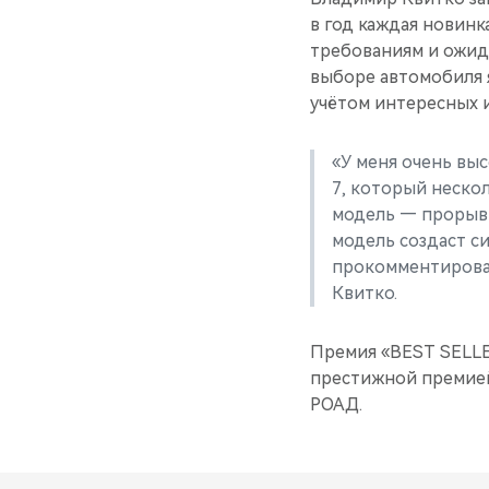
в год каждая новинк
требованиям и ожид
выборе автомобиля я
учётом интересных и
«У меня очень вы
7, который нескол
модель — прорыв 
модель создаст с
прокомментирова
Квитко.
Премия «BEST SELLER
престижной премией
РОАД.