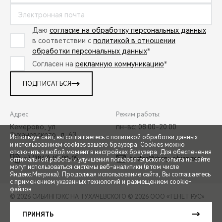
Даю
согласие на обработку персональных данных
в соответствии с
политикой в отношении
обработки персональных данных
*
Согласен на
рекламную коммуникацию
*
ПОДПИСАТЬСЯ
Адрес:
Режим работы:
Кемерово, ул.
пн-вс: 08:00-20:00
Тухачевского, д. 63
Используя сайт, вы соглашаетесь с
политикой обработки данных
и использованием cookies вашего браузера. Cookies можно
отключить в любой момент в настройках браузера. Для обеспечения
+7 (3842) 45-00-05
hostes@chery-sibinpex.ru
оптимальной работы и улучшения пользовательского опыта на сайте
могут использоваться системы веб-аналитики (в том числе
СПЕЦПРЕДЛОЖЕНИЯ
Яндекс.Метрика). Продолжая использование сайта, Вы соглашаетесь
с применением указанных технологий и размещением cookie-
файлов.
© 2026 СИБИНПЭКС НА ТУХАЧЕВСКОГО
© 2026 ООО «ТЕНЕТ РУС»
ЗАПИСЬ НА ТЕСТ-ДРАЙВ
ПРАВОВАЯ ИНФОРМАЦИЯ
КОНТАКТЫ
КЛИЕНТСКАЯ ПОДДЕРЖКА
ПРИНЯТЬ
Сделано в ПЕРКС
РАСЧЕТ КРЕДИТА