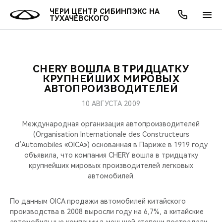
ЧЕРИ ЦЕНТР СИБИНПЭКС НА
ТУХАЧЕВСКОГО
CHERY ВОШЛА В ТРИДЦАТКУ
ОНЛАЙН СЕРВИСЫ
ПОКУПАТЕЛЯМ
ВЛАДЕЛЬЦАМ
О КОМПАНИИ
МИР CHERY
МОДЕЛИ
АКЦИИ
КРУПНЕЙШИХ МИРОВЫХ
АВТОПРОИЗВОДИТЕЛЕЙ
ВЫБОР И ПОКУПКА
СЕРВИС
АКСЕССУАРЫ
ВЫГОДЫ И АКЦИИ
ВЫБОР И ПОКУПКА
О НАС
ВСЕ МОДЕЛИ
10 АВГУСТА 2009
КРЕДИТ И СТРАХОВАНИЕ
ЗАПЧАСТИ И АКСЕССУАРЫ
О БРЕНДЕ
КРЕДИТ
МЫ В СОЦСЕТЯХ
Международная организация автопроизводителей
КРОССОВЕРЫ
(Organisation Internationale des Constructeurs
d’Automobiles «OICA») основанная в Париже в 1919 году
ПОДДЕРЖКА
CHERY В СОЦСЕТЯХ
объявила, что компания CHERY вошла в тридцатку
СЕДАНЫ
крупнейших мировых производителей легковых
CHERY CONNECT
ЛЮДИ CHERY
автомобилей.
НОВИНКИ
БЛАГОТВОРИТЕЛЬНОСТЬ
По данным OICA продажи автомобилей китайского
производства в 2008 выросли году на 6,7%, а китайские