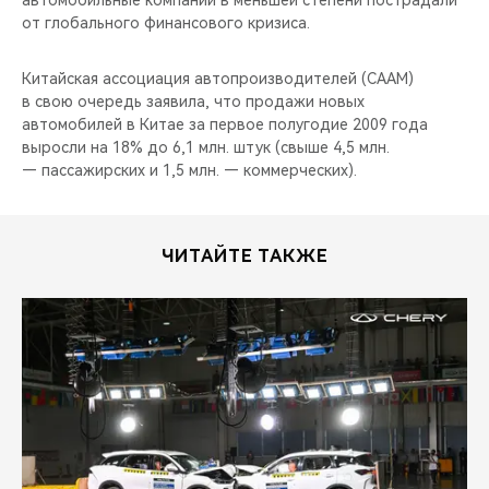
автомобильные компании в меньшей степени пострадали
CHERY REMOTE
от глобального финансового кризиса.
CHERY И СПОРТ
Китайская ассоциация автопроизводителей (CAAM)
в свою очередь заявила, что продажи новых
НАШИ МЕРОПРИЯТИЯ
автомобилей в Китае за первое полугодие 2009 года
выросли на 18% до 6,1 млн. штук (свыше 4,5 млн.
ВИДЕООБЗОРЫ
— пассажирских и 1,5 млн. — коммерческих).
CHERY ДЛЯ ДЕТЕЙ
ЧИТАЙТЕ ТАКЖЕ