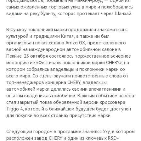
Городских Богов, побывали на Нанкин-роуд — одной из
CHERY REMOTE
самых оживленных торговых улиц в мире и полюбовались
видами на реку Хуанпу, которая протекает через Шанхай.
CHERY И СПОРТ
В Сучжоу поклонники марки продолжили знакомиться с
НАШИ МЕРОПРИЯТИЯ
культурой и традициями Китая, а также им был
организован показ седана Arrizo GX, представленного
ВИДЕООБЗОРЫ
весной на международном автомобильном салоне в
Пекине. 25 октября состоялось торжественное вечернее
мероприятие «Фестиваля поклонников марки CHERY», на
CHERY ДЛЯ ДЕТЕЙ
котором собрались владельцы и поклонники марки со
всего мира. Со сцены звучали приветственные слова от
топ-менеджеров концерна CHERY, владельцы
автомобилей марки делились своими впечатлениями и
опытом владения автомобилем. Важным событием вечера
стал закрытый показ обновленной версии кроссовера
Tiggo 4, который в ближайшем будущем будет доступен
для покупки во всех странах присутствия марки.
Следующим городом в программе значился Уху, в котором
расположен завод CHERY и один из ключевых R&D-