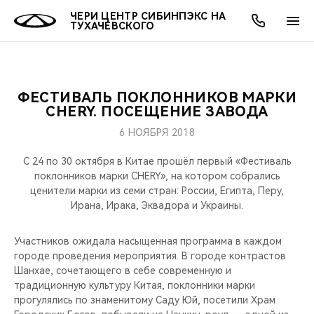
ЧЕРИ ЦЕНТР СИБИНПЭКС НА
ТУХАЧЕВСКОГО
ФЕСТИВАЛЬ ПОКЛОННИКОВ МАРКИ
ОНЛАЙН СЕРВИСЫ
ПОКУПАТЕЛЯМ
ВЛАДЕЛЬЦАМ
О КОМПАНИИ
МИР CHERY
МОДЕЛИ
АКЦИИ
CHERY. ПОСЕЩЕНИЕ ЗАВОДА
6 НОЯБРЯ 2018
ВЫБОР И ПОКУПКА
СЕРВИС
АКСЕССУАРЫ
ВЫГОДЫ И АКЦИИ
ВЫБОР И ПОКУПКА
О НАС
ВСЕ МОДЕЛИ
С 24 по 30 октября в Китае прошёл первый «Фестиваль
КРЕДИТ И СТРАХОВАНИЕ
ЗАПЧАСТИ И АКСЕССУАРЫ
О БРЕНДЕ
КРЕДИТ
МЫ В СОЦСЕТЯХ
поклонников марки CHERY», на котором собрались
КРОССОВЕРЫ
ценители марки из семи стран: России, Египта, Перу,
Ирана, Ирака, Эквадора и Украины.
ПОДДЕРЖКА
CHERY В СОЦСЕТЯХ
СЕДАНЫ
Участников ожидала насыщенная программа в каждом
CHERY CONNECT
ЛЮДИ CHERY
городе проведения мероприятия. В городе контрастов
НОВИНКИ
Шанхае, сочетающего в себе современную и
БЛАГОТВОРИТЕЛЬНОСТЬ
традиционную культуру Китая, поклонники марки
прогулялись по знаменитому Саду Юй, посетили Храм