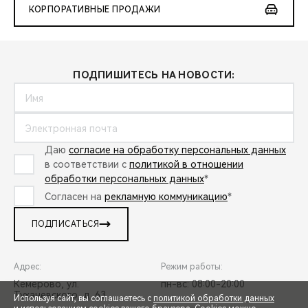
КОРПОРАТИВНЫЕ ПРОДАЖИ
ПОДПИШИТЕСЬ НА НОВОСТИ:
Даю
согласие на обработку персональных данных
в соответствии с
политикой в отношении
обработки персональных данных
*
Согласен на
рекламную коммуникацию
*
ПОДПИСАТЬСЯ
Адрес:
Режим работы:
Кемерово, ул.
пн-вс: 08:00-20:00
Тухачевского, д. 63
Используя сайт, вы соглашаетесь с
политикой обработки данных