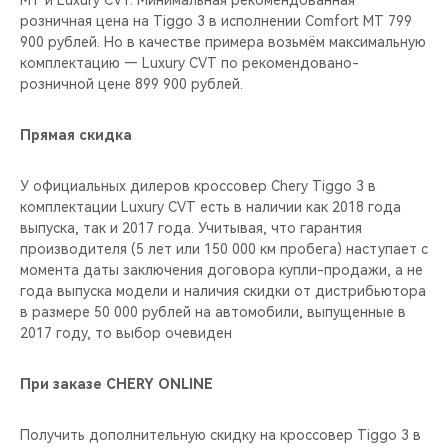
MT и Luxury CVT. Минимальная рекомендованная
CHERY REMOTE
розничная цена на Tiggo 3 в исполнении Comfort MT 799
900 рублей. Но в качестве примера возьмём максимальную
CHERY И СПОРТ
комплектацию — Luxury CVT по рекомендовано-
розничной цене 899 900 рублей.
НАШИ МЕРОПРИЯТИЯ
Прямая скидка
ВИДЕООБЗОРЫ
У официальных дилеров кроссовер Chery Tiggo 3 в
CHERY ДЛЯ ДЕТЕЙ
комплектации Luxury CVT есть в наличии как 2018 года
выпуска, так и 2017 года. Учитывая, что гарантия
производителя (5 лет или 150 000 км пробега) наступает с
момента даты заключения договора купли-продажи, а не
года выпуска модели и наличия скидки от дистрибьютора
в размере 50 000 рублей на автомобили, выпущенные в
2017 году, то выбор очевиден
При заказе CHERY ONLINE
Получить дополнительную скидку на кроссовер Tiggo 3 в