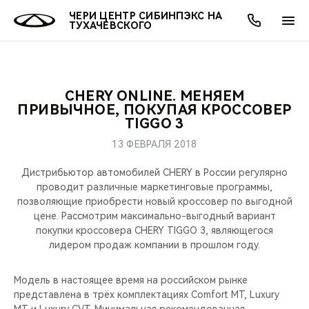
ЧЕРИ ЦЕНТР СИБИНПЭКС НА
ТУХАЧЕВСКОГО
CHERY ONLINE. МЕНЯЕМ
ОНЛАЙН СЕРВИСЫ
ПОКУПАТЕЛЯМ
ВЛАДЕЛЬЦАМ
О КОМПАНИИ
МИР CHERY
МОДЕЛИ
АКЦИИ
ПРИВЫЧНОЕ, ПОКУПАЯ КРОССОВЕР
TIGGO 3
ВЫБОР И ПОКУПКА
СЕРВИС
АКСЕССУАРЫ
ВЫГОДЫ И АКЦИИ
ВЫБОР И ПОКУПКА
О НАС
ВСЕ МОДЕЛИ
13 ФЕВРАЛЯ 2018
КРЕДИТ И СТРАХОВАНИЕ
ЗАПЧАСТИ И АКСЕССУАРЫ
О БРЕНДЕ
КРЕДИТ
МЫ В СОЦСЕТЯХ
Дистрибьютор автомобилей CHERY в России регулярно
КРОССОВЕРЫ
проводит различные маркетинговые программы,
позволяющие приобрести новый кроссовер по выгодной
ПОДДЕРЖКА
CHERY В СОЦСЕТЯХ
цене. Рассмотрим максимально-выгодный вариант
СЕДАНЫ
покупки кроссовера CHERY TIGGO 3, являющегося
CHERY CONNECT
ЛЮДИ CHERY
лидером продаж компании в прошлом году.
НОВИНКИ
БЛАГОТВОРИТЕЛЬНОСТЬ
Модель в настоящее время на российском рынке
представлена в трёх комплектациях Comfort MT, Luxury