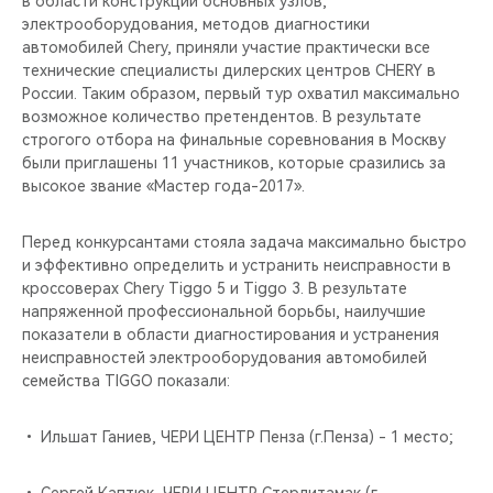
в области конструкции основных узлов,
CHERY REMOTE
электрооборудования, методов диагностики
автомобилей Chery, приняли участие практически все
CHERY И СПОРТ
технические специалисты дилерских центров CHERY в
России. Таким образом, первый тур охватил максимально
НАШИ МЕРОПРИЯТИЯ
возможное количество претендентов. В результате
строгого отбора на финальные соревнования в Москву
были приглашены 11 участников, которые сразились за
ВИДЕООБЗОРЫ
высокое звание «Мастер года-2017».
CHERY ДЛЯ ДЕТЕЙ
Перед конкурсантами стояла задача максимально быстро
и эффективно определить и устранить неисправности в
кроссоверах Chery Tiggo 5 и Tiggo 3. В результате
напряженной профессиональной борьбы, наилучшие
показатели в области диагностирования и устранения
неисправностей электрооборудования автомобилей
семейства TIGGO показали:
• Ильшат Ганиев, ЧЕРИ ЦЕНТР Пенза (г.Пенза) - 1 место;