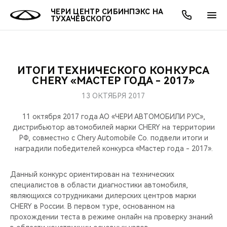
ЧЕРИ ЦЕНТР СИБИНПЭКС НА
ТУХАЧЕВСКОГО
ИТОГИ ТЕХНИЧЕСКОГО КОНКУРСА
ОНЛАЙН СЕРВИСЫ
ПОКУПАТЕЛЯМ
ВЛАДЕЛЬЦАМ
О КОМПАНИИ
МИР CHERY
МОДЕЛИ
АКЦИИ
CHERY «МАСТЕР ГОДА - 2017»
13 ОКТЯБРЯ 2017
ВЫБОР И ПОКУПКА
СЕРВИС
АКСЕССУАРЫ
ВЫГОДЫ И АКЦИИ
ВЫБОР И ПОКУПКА
О НАС
ВСЕ МОДЕЛИ
11 октября 2017 года АО «ЧЕРИ АВТОМОБИЛИ РУС»,
КРЕДИТ И СТРАХОВАНИЕ
ЗАПЧАСТИ И АКСЕССУАРЫ
О БРЕНДЕ
КРЕДИТ
МЫ В СОЦСЕТЯХ
дистрибьютор автомобилей марки CHERY на территории
КРОССОВЕРЫ
РФ, совместно с Chery Automobile Co. подвели итоги и
наградили победителей конкурса «Мастер года - 2017».
ПОДДЕРЖКА
CHERY В СОЦСЕТЯХ
СЕДАНЫ
Данный конкурс ориентирован на технических
CHERY CONNECT
ЛЮДИ CHERY
специалистов в области диагностики автомобиля,
НОВИНКИ
являющихся сотрудниками дилерских центров марки
БЛАГОТВОРИТЕЛЬНОСТЬ
CHERY в России. В первом туре, основанном на
прохождении теста в режиме онлайн на проверку знаний