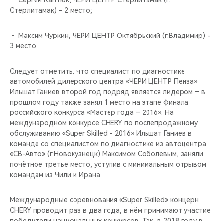
• Сергей Каптюк, ЧЕРИ ЦЕНТР Стерлитамак (г.
Стерлитамак) - 2 место;
• Максим Чуркин, ЧЕРИ ЦЕНТР Октябрьский (г.Владимир) -
3 место.
Следует отметить, что специалист по диагностике
автомобилей дилерского центра «ЧЕРИ ЦЕНТР Пенза»
Ильшат Ганиев второй год подряд является лидером – в
прошлом году также занял 1 место на этапе финала
российского конкурса «Мастер года – 2016». На
международном конкурсе CHERY по послепродажному
обслуживанию «Super Skilled - 2016» Ильшат Ганиев в
команде со специалистом по диагностике из автоцентра
«СВ-Авто» (г.Новокузнецк) Максимом Соболевым, заняли
почётное третье место, уступив с минимальным отрывом
командам из Чили и Ирана.
Международные соревнования «Super Skilled» концерн
CHERY проводит раз в два года, в нём принимают участие
победители национальных конкурсов. Так, в 2018 году в