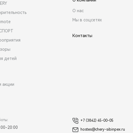
ERY
О нас
орительность
Мы в соцсетях
emote
 СПОРТ
Контакты
роприятия
зоры
ля детей
и акции
боты:
+7 (3842) 45-00-05
:00-20:00
hostes@chery-sibinpex.ru