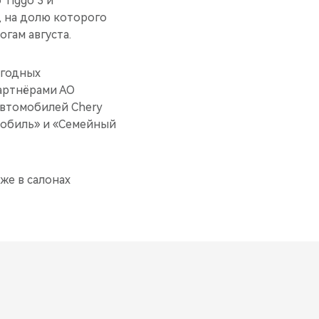
Tiggo 3 и
, на долю которого
гам августа.
ыгодных
партнёрами АО
автомобилей Chery
мобиль» и «Семейный
же в салонах