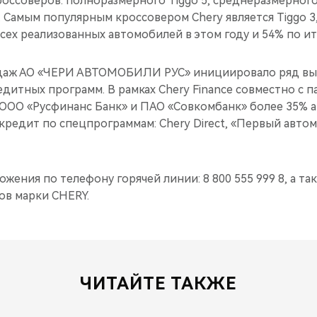
оссоверов: полноразмерного Tiggo 5, среднеразмерного 
. Самым популярным кроссовером Chery является Tiggo 3
сех реализованных автомобилей в этом году и 54% по ито
даж АО «ЧЕРИ АВТОМОБИЛИ РУС» инициировало ряд в
дитных программ. В рамках Chery Finance совместно с 
ООО «Русфинанс Банк» и ПАО «Совкомбанк» более 35% 
кредит по спецпрограммам: Chery Direct, «Первый авто
ения по телефону горячей линии: 8 800 555 999 8, а так
в марки CHERY.
ЧИТАЙТЕ ТАКЖЕ