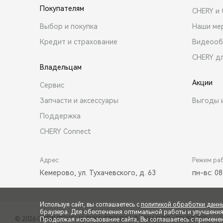
Покупателям
CHERY и
Выбор и покупка
Наши ме
Кредит и страхование
Видеооб
CHERY д
Владельцам
Акции
Сервис
Запчасти и аксессуары
Выгоды 
Поддержка
CHERY Connect
Адрес:
Режим ра
Кемерово, ул. Тухачевского, д. 63
пн-вс: 08
Используя сайт, вы соглашаетесь с
политикой обработки данн
браузера. Для обеспечения оптимальной работы и улучшения п
© 2026 СИБИНПЭКС НА ТУХАЧЕВСКОГО
© 2026 ООО «ТЕНЕТ РУС»
Продолжая использование сайта, Вы соглашаетесь с примене