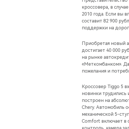
Представительство 
кроссовера, в случа
2010 года. Если вы 
составит 82 900 руб
поддержки на дорог
Приобретая новый а
достигает 40 000 ру
на рынке автокреди
«Меткомбанком». Да
пожелания и потреб
Кроссовер Tiggo 5 в
новинки трудились и
построен на абсолю
Chery. Автомобиль о
механической 5-сту
Comfort включает в 
контроль, камера за