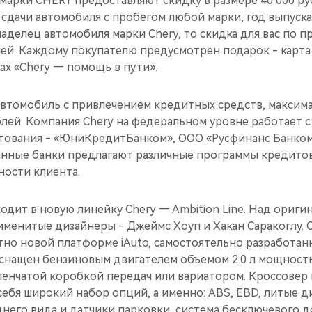
марки CHERY предоставляют скидку в размере 40 000 ру
е сдачи автомобиля с пробегом любой марки, год выпуск
владелец автомобиля марки Chery, то скидка для вас по
лей. Каждому покупателю предусмотрен подарок - карта
ах «
Chery — помощь в пути
».
втомобиль с привлечением кредитных средств, максима
блей. Компания Chery на федеральном уровне работает 
тования - «ЮниКредитБанком», ООО «Русфинанс Банком
нные банки предлагают различные программы кредито
ности клиента.
ходит в новую линейку Chery — Ambition Line. Над ориг
менитые дизайнеры - Джеймс Хоуп и Хакан Саракоглу. C
тно новой платформе iAuto, самостоятельно разработа
снащен бензиновым двигателем объемом 2.0 л мощностью
пенчатой коробкой передач или вариатором. Кроссовер
себя широкий набор опций, а именно: ABS, EBD, литые ди
днего вида и датчики парковки, система бесключевого до