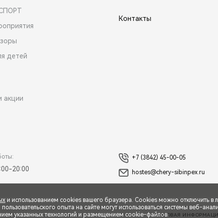
 СПОРТ
Контакты
роприятия
зоры
ля детей
и акции
боты:
+7 (3842) 45-00-05
:00-20:00
hostes@chery-sibinpex.ru
ых
и использованием cookies вашего браузера. Cookies можно отключить в 
ользовательского опыта на сайте могут использоваться системы веб-аналит
нием указанных технологий и размещением cookie-файлов.
ПРАВОВАЯ ИНФОРМАЦ