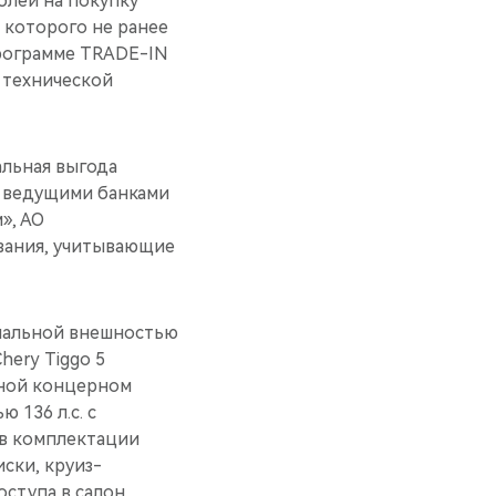
блей на покупку
а которого не ранее
 программе TRADE-IN
 технической
льная выгода
с ведущими банками
», АО
вания, учитывающие
инальной внешностью
hery Tiggo 5
нной концерном
 136 л.с. с
 в комплектации
ски, круиз-
ступа в салон,