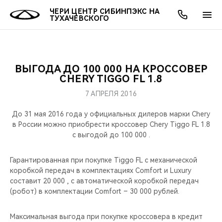
ЧЕРИ ЦЕНТР СИБИНПЭКС НА
ТУХАЧЕВСКОГО
ВЫГОДА ДО 100 000 НА КРОССОВЕР
ОНЛАЙН СЕРВИСЫ
ПОКУПАТЕЛЯМ
ВЛАДЕЛЬЦАМ
О КОМПАНИИ
МИР CHERY
МОДЕЛИ
АКЦИИ
CHERY TIGGO FL 1.8
7 АПРЕЛЯ 2016
ВЫБОР И ПОКУПКА
СЕРВИС
АКСЕССУАРЫ
ВЫГОДЫ И АКЦИИ
ВЫБОР И ПОКУПКА
О НАС
ВСЕ МОДЕЛИ
До 31 мая 2016 года у официальных дилеров марки Chery
КРЕДИТ И СТРАХОВАНИЕ
ЗАПЧАСТИ И АКСЕССУАРЫ
О БРЕНДЕ
КРЕДИТ
МЫ В СОЦСЕТЯХ
в России можно приобрести кроссовер Chery Tiggo FL 1.8
КРОССОВЕРЫ
с выгодой до 100 000 .
ПОДДЕРЖКА
CHERY В СОЦСЕТЯХ
СЕДАНЫ
Гарантированная при покупке Tiggo FL c механической
коробкой передач в комплектациях Comfort и Luxury
CHERY CONNECT
ЛЮДИ CHERY
составит 20 000 , c автоматической коробкой передач
НОВИНКИ
(робот) в комплектации Comfort – 30 000 рублей.
БЛАГОТВОРИТЕЛЬНОСТЬ
Максимальная выгода при покупке кроссовера в кредит