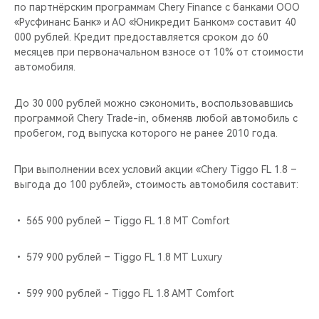
CHERY REMOTE
по партнёрским программам Chery Finance c банками ООО
«Русфинанс Банк» и АО «Юникредит Банком» составит 40
000 рублей. Кредит предоставляется сроком до 60
CHERY И СПОРТ
месяцев при первоначальном взносе от 10% от стоимости
автомобиля.
НАШИ МЕРОПРИЯТИЯ
До 30 000 рублей можно сэкономить, воспользовавшись
ВИДЕООБЗОРЫ
программой Chery Trade-in, обменяв любой автомобиль с
пробегом, год выпуска которого не ранее 2010 года.
CHERY ДЛЯ ДЕТЕЙ
При выполнении всех условий акции «Chery Tiggo FL 1.8 –
выгода до 100 рублей», стоимость автомобиля составит:
• 565 900 рублей – Tiggo FL 1.8 MT Comfort
• 579 900 рублей – Tiggo FL 1.8 MT Luxury
• 599 900 рублей - Tiggo FL 1.8 AMT Comfort