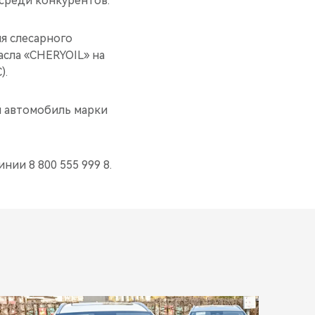
среди конкурентов.
ия слесарного
асла «CHERYOIL» на
).
й автомобиль марки
нии 8 800 555 999 8.