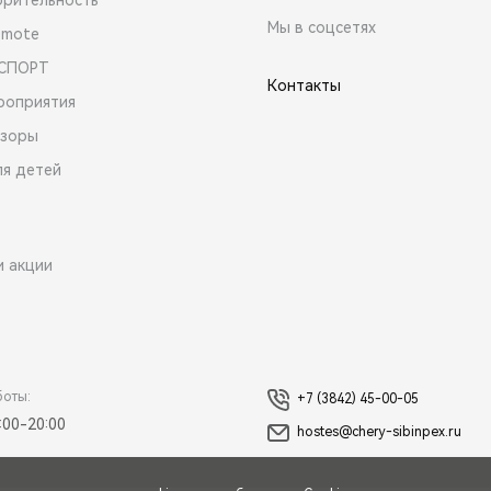
Мы в соцсетях
emote
 СПОРТ
Контакты
роприятия
зоры
ля детей
и акции
боты:
+7 (3842) 45-00-05
:00-20:00
hostes@chery-sibinpex.ru