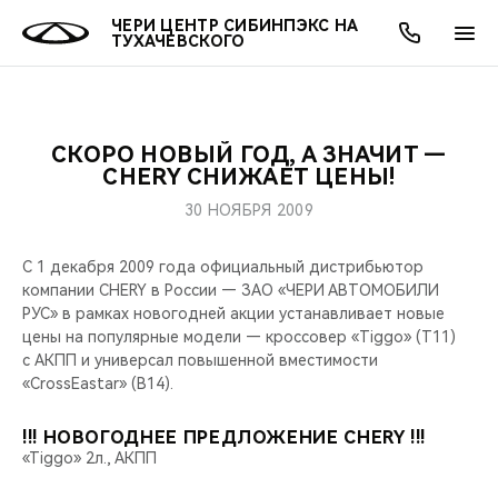
ЧЕРИ ЦЕНТР СИБИНПЭКС НА
ТУХАЧЕВСКОГО
СКОРО НОВЫЙ ГОД, А ЗНАЧИТ —
ОНЛАЙН СЕРВИСЫ
ПОКУПАТЕЛЯМ
ВЛАДЕЛЬЦАМ
О КОМПАНИИ
МИР CHERY
МОДЕЛИ
АКЦИИ
CHERY СНИЖАЕТ ЦЕНЫ!
30 НОЯБРЯ 2009
ВЫБОР И ПОКУПКА
СЕРВИС
АКСЕССУАРЫ
ВЫГОДЫ И АКЦИИ
ВЫБОР И ПОКУПКА
О НАС
ВСЕ МОДЕЛИ
С 1 декабря 2009 года официальный дистрибьютор
КРЕДИТ И СТРАХОВАНИЕ
ЗАПЧАСТИ И АКСЕССУАРЫ
О БРЕНДЕ
КРЕДИТ
МЫ В СОЦСЕТЯХ
компании CHERY в России — ЗАО «ЧЕРИ АВТОМОБИЛИ
КРОССОВЕРЫ
РУС» в рамках новогодней акции устанавливает новые
ПОДДЕРЖКА
CHERY В СОЦСЕТЯХ
цены на популярные модели — кроссовер «Tiggo» (T11)
СЕДАНЫ
с АКПП и универсал повышенной вместимости
«CrossEastar» (B14).
CHERY CONNECT
ЛЮДИ CHERY
НОВИНКИ
!!! НОВОГОДНЕЕ ПРЕДЛОЖЕНИЕ CHERY !!!
БЛАГОТВОРИТЕЛЬНОСТЬ
«Tiggo» 2л., АКПП