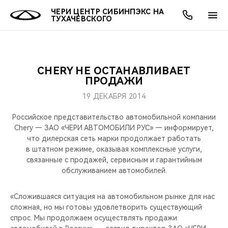
ЧЕРИ ЦЕНТР СИБИНПЭКС НА
ТУХАЧЕВСКОГО
CHERY НЕ ОСТАНАВЛИВАЕТ
ОНЛАЙН СЕРВИСЫ
ПОКУПАТЕЛЯМ
ВЛАДЕЛЬЦАМ
О КОМПАНИИ
МИР CHERY
МОДЕЛИ
АКЦИИ
ПРОДАЖИ
19 ДЕКАБРЯ 2014
ВЫБОР И ПОКУПКА
СЕРВИС
АКСЕССУАРЫ
ВЫГОДЫ И АКЦИИ
ВЫБОР И ПОКУПКА
О НАС
ВСЕ МОДЕЛИ
Российское представительство автомобильной компании
КРЕДИТ И СТРАХОВАНИЕ
ЗАПЧАСТИ И АКСЕССУАРЫ
О БРЕНДЕ
КРЕДИТ
МЫ В СОЦСЕТЯХ
Chery — ЗАО «ЧЕРИ АВТОМОБИЛИ РУС» — информирует,
КРОССОВЕРЫ
что дилерская сеть марки продолжает работать
в штатном режиме, оказывая комплексные услуги,
ПОДДЕРЖКА
CHERY В СОЦСЕТЯХ
связанные с продажей, сервисным и гарантийным
СЕДАНЫ
обслуживанием автомобилей.
CHERY CONNECT
ЛЮДИ CHERY
НОВИНКИ
«Сложившаяся ситуация на автомобильном рынке для нас
БЛАГОТВОРИТЕЛЬНОСТЬ
сложная, но мы готовы удовлетворить существующий
спрос. Мы продолжаем осуществлять продажи