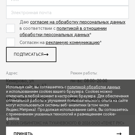
Даю
согласие на обработку персональных данных
в соответствии с
политикой в отношении
обработки персональных данных
*
Согласен на
рекламную коммуникацию
*
ПОДПИСАТЬСЯ
Адрес:
Режим работы:
Кемерово, ул.
пн-вс: 08:00-20:00
Тухачевского, д. 63
Используя сайт, вы соглашаетесь с
политикой обработки данных
и использованием cookies вашего браузера. Cookies можно
отключить в любой момент в настройках браузера. Для обеспечения
+7 (3842) 45-00-05
hostes@chery-sibinpex.ru
оптимальной работы и улучшения пользовательского опыта на сайте
могут использоваться системы веб-аналитики (в том числе
СПЕЦПРЕДЛОЖЕНИЯ
Яндекс.Метрика). Продолжая использование сайта, Вы соглашаетесь
с применением указанных технологий и размещением cookie-
файлов.
© 2026 СИБИНПЭКС НА ТУХАЧЕВСКОГО
© 2026 ООО «ТЕНЕТ РУС»
ЗАПИСЬ НА ТЕСТ-ДРАЙВ
ПРАВОВАЯ ИНФОРМАЦИЯ
КОНТАКТЫ
КЛИЕНТСКАЯ ПОДДЕРЖКА
ПРИНЯТЬ