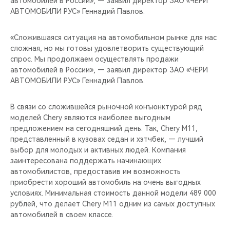
автомобилей в России», — заявил директор ЗАО «ЧЕРИ
CHERY REMOTE
АВТОМОБИЛИ РУС» Геннадий Павлов.
CHERY И СПОРТ
«Сложившаяся ситуация на автомобильном рынке для нас
сложная, но мы готовы удовлетворить существующий
НАШИ МЕРОПРИЯТИЯ
спрос. Мы продолжаем осуществлять продажи
автомобилей в России», — заявил директор ЗАО «ЧЕРИ
ВИДЕООБЗОРЫ
АВТОМОБИЛИ РУС» Геннадий Павлов.
CHERY ДЛЯ ДЕТЕЙ
В связи со сложившейся рыночной конъюнктурой ряд
моделей Chery являются наиболее выгодным
предложением на сегодняшний день. Так, Chery M11,
представленный в кузовах седан и хэтчбек, — лучший
выбор для молодых и активных людей. Компания
заинтересована поддержать начинающих
автомобилистов, предоставив им возможность
приобрести хороший автомобиль на очень выгодных
условиях. Минимальная стоимость данной модели 489 000
рублей, что делает Chery M11 одним из самых доступных
автомобилей в своем классе.