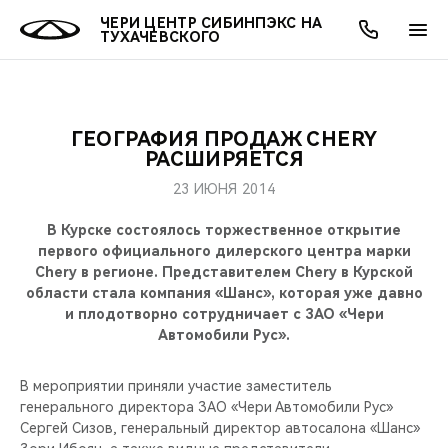
ЧЕРИ ЦЕНТР СИБИНПЭКС НА
ТУХАЧЕВСКОГО
ГЕОГРАФИЯ ПРОДАЖ CHERY
ОНЛАЙН СЕРВИСЫ
ПОКУПАТЕЛЯМ
ВЛАДЕЛЬЦАМ
О КОМПАНИИ
МИР CHERY
МОДЕЛИ
АКЦИИ
РАСШИРЯЕТСЯ
23 ИЮНЯ 2014
ВЫБОР И ПОКУПКА
СЕРВИС
АКСЕССУАРЫ
ВЫГОДЫ И АКЦИИ
ВЫБОР И ПОКУПКА
О НАС
ВСЕ МОДЕЛИ
В Курске состоялось торжественное открытие
КРЕДИТ И СТРАХОВАНИЕ
ЗАПЧАСТИ И АКСЕССУАРЫ
О БРЕНДЕ
КРЕДИТ
МЫ В СОЦСЕТЯХ
первого официального дилерского центра марки
КРОССОВЕРЫ
Chery в регионе. Представителем Chery в Курской
области стала компания «Шанс», которая уже давно
ПОДДЕРЖКА
CHERY В СОЦСЕТЯХ
и плодотворно сотрудничает с ЗАО «Чери
СЕДАНЫ
Автомобили Рус».
CHERY CONNECT
ЛЮДИ CHERY
НОВИНКИ
В мероприятии приняли участие заместитель
БЛАГОТВОРИТЕЛЬНОСТЬ
генерального директора ЗАО «Чери Автомобили Рус»
Сергей Сизов, генеральный директор автосалона «Шанс»