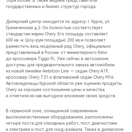
Зори Ибоян, а также видные представители
CHERY REMOTE
государственных и бизнес структур города.
CHERY И СПОРТ
Дилерский центр находится по адресу: г. Курск, ул.
Гремяченская д.2. Он полностью соответствует
НАШИ МЕРОПРИЯТИЯ
стандартам марки Chery. Его площадь составляет
600 кв. м. Шоу-рум площадью 200 кв.м позволяет
ВИДЕООБЗОРЫ
разместить весь модельный ряд Chery, официально
представленный в России: от миниатюрного Kimo
до кроссовера Tiggo FL. Уже сейчас в автосалоне
CHERY ДЛЯ ДЕТЕЙ
доступны для предварительного заказа автомобили
из новой линейки Ambition Line — седан Chery A19,
кроссовер Chery T21 и флагманский седан Chery M16.
Автовладельцы Курской области уже оценили продукты
Chery за хорошее соотношение цены и качества
и отметили их как выгодное вложение своих средств.
В сервисной зоне, оснащенной современным
высококачественным оборудованием, расположены
четыре поста для слесарных работ, пост диагностики
и электрики и пост для сход-развала. Также в дилерском