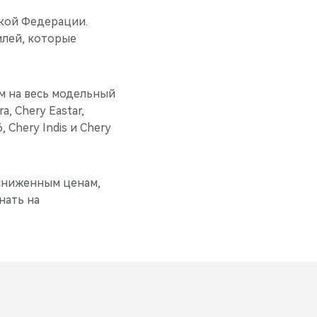
ской Федерации.
илей, которые
м на весь модельный
, Chery Eastar,
, Chery Indis и Chery
 сниженным ценам,
нать на