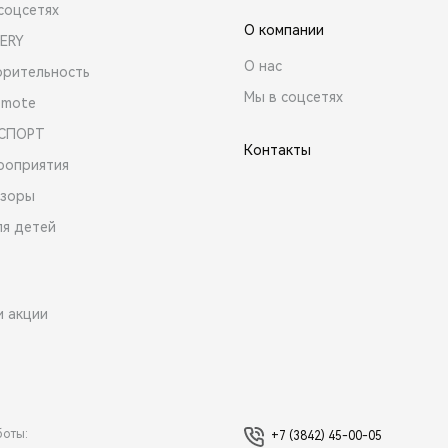
соцсетях
О компании
ERY
О нас
орительность
Мы в соцсетях
emote
 СПОРТ
Контакты
роприятия
зоры
ля детей
и акции
боты:
+7 (3842) 45-00-05