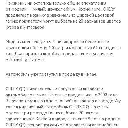
CHERY REMOTE
Неизменными остались только общие впечатления
от модели — милый, дружелюбный. Кроме того, CHERY
предлагает новинку в максимально широкой цветовой
CHERY И СПОРТ
гамме: покупатели могут выбрать из 20 вариантов цветов
кузова и интерьера.
НАШИ МЕРОПРИЯТИЯ
Модель комплектуется 3-цилиндровым бензиновым
ВИДЕООБЗОРЫ
двигателем объемом 1.0 литр и мощностью 69 лошадиных
сил. Два варианта коробки передач: пятиступенчатая
CHERY ДЛЯ ДЕТЕЙ
механика и автомат.
Автомобиль уже поступил в продажу в Китае.
CHERY QQ является самым популярным китайским
автомобилем в мире. На рынке представлен с 2003 года.
В начале текущего года с конвейера завода в городе Уху
сошел миллионный автомобиль CHERY QQ. На счету
модели три рекорда Гиннеса, более 70 наград,
завоеванных в Китае и в мире, в течение 9 лет на родине
CHERY QQ становился самым продаваемым автомобилем