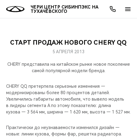
ЧЕРИ ЦЕНТР СИБИНПЭКС НА
ТУХАЧЕВСКОГО
СТАРТ ПРОДАЖ НОВОГО CHERY QQ
ОНЛАЙН СЕРВИСЫ
ПОКУПАТЕЛЯМ
ВЛАДЕЛЬЦАМ
О КОМПАНИИ
МИР CHERY
МОДЕЛИ
АКЦИИ
5 АПРЕЛЯ 2013
ВЫБОР И ПОКУПКА
СЕРВИС
АКСЕССУАРЫ
ВЫГОДЫ И АКЦИИ
ВЫБОР И ПОКУПКА
О НАС
ВСЕ МОДЕЛИ
CHERY представила на китайском рынке новое поколение
самой популярной модели бренда.
КРЕДИТ И СТРАХОВАНИЕ
ЗАПЧАСТИ И АКСЕССУАРЫ
О БРЕНДЕ
КРЕДИТ
МЫ В СОЦСЕТЯХ
КРОССОВЕРЫ
CHERY QQ претерпела серьезные изменения —
ПОДДЕРЖКА
CHERY В СОЦСЕТЯХ
модернизированы более 80 процентов деталей.
СЕДАНЫ
Увеличились габариты автомобиля, что вывело модель
в лидеры сегмента А по этому показателю: длина
CHERY CONNECT
ЛЮДИ CHERY
кузова — 3 564 мм, ширина — 1 620 мм, высота — 1 527 мм.
НОВИНКИ
БЛАГОТВОРИТЕЛЬНОСТЬ
Практически до неузнаваемости изменился дизайн —
новые: линии кузова, формы фар, решетка радиатора.