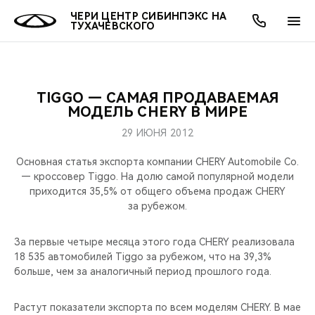
ЧЕРИ ЦЕНТР СИБИНПЭКС НА
ТУХАЧЕВСКОГО
TIGGO — САМАЯ ПРОДАВАЕМАЯ
ОНЛАЙН СЕРВИСЫ
ПОКУПАТЕЛЯМ
ВЛАДЕЛЬЦАМ
О КОМПАНИИ
МИР CHERY
МОДЕЛИ
АКЦИИ
МОДЕЛЬ CHERY В МИРЕ
29 ИЮНЯ 2012
ВЫБОР И ПОКУПКА
СЕРВИС
АКСЕССУАРЫ
ВЫГОДЫ И АКЦИИ
ВЫБОР И ПОКУПКА
О НАС
ВСЕ МОДЕЛИ
Основная статья экспорта компании CHERY Automobile Co.
КРЕДИТ И СТРАХОВАНИЕ
ЗАПЧАСТИ И АКСЕССУАРЫ
О БРЕНДЕ
КРЕДИТ
МЫ В СОЦСЕТЯХ
— кроссовер Tiggo. На долю самой популярной модели
КРОССОВЕРЫ
приходится 35,5% от общего объема продаж CHERY
за рубежом.
ПОДДЕРЖКА
CHERY В СОЦСЕТЯХ
СЕДАНЫ
За первые четыре месяца этого года CHERY реализовала
CHERY CONNECT
ЛЮДИ CHERY
18 535 автомобилей Tiggo за рубежом, что на 39,3%
НОВИНКИ
больше, чем за аналогичный период прошлого года.
БЛАГОТВОРИТЕЛЬНОСТЬ
Растут показатели экспорта по всем моделям CHERY. В мае