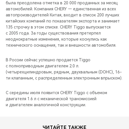
CHERY REMOTE
была преодолена отметка в 20 000 проданных за месяц
автомобилей. Компания CHERY — единственная из всех
автопроизводителей Китая, входит в список 200 лучших
CHERY И СПОРТ
китайских компаний по показателям экспорта и занимает
135 строчку в этом списке. CHERY Tiggo выпускается
НАШИ МЕРОПРИЯТИЯ
с 2005 года. За годы существования претерпел
неоднократные изменения, которые коснулись как
ВИДЕООБЗОРЫ
технического оснащения, так и внешности автомобиля.
CHERY ДЛЯ ДЕТЕЙ
В России сейчас успешно продается Tiggo
с полноприводным двигателем 2.0 л.
(четырехцилиндровым, рядным, двухвальным (DOHC), 16-
ти клапанным, с распределенным электронным впрыском).
С середины июля появится CHERY Tiggo с объемом
двигателя 1.6 л с механической трансмиссией
и двигателем аналогичной конструкции.
ЧИТАЙТЕ ТАКЖЕ