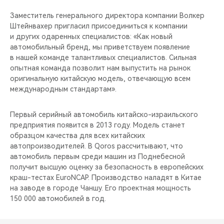
CHERY REMOTE
Заместитель генерального директора компании Волкер
Штейнвахер пригласил присоединиться к компании
CHERY И СПОРТ
и других одаренных специалистов: «Как новый
автомобильный бренд, мы приветствуем появление
НАШИ МЕРОПРИЯТИЯ
в нашей команде талантливых специалистов. Сильная
опытная команда позволит нам выпустить на рынок
ВИДЕООБЗОРЫ
оригинальную китайскую модель, отвечающую всем
международным стандартам».
CHERY ДЛЯ ДЕТЕЙ
Первый серийный автомобиль китайско-израильского
предприятия появится в 2013 году. Модель станет
образцом качества для всех китайских
автопроизводителей. В Qoros рассчитывают, что
автомобиль первым среди машин из Поднебесной
получит высшую оценку за безопасность в европейских
краш-тестах EuroNCAP. Производство наладят в Китае
на заводе в городе Чаншу. Его проектная мощность
150 000 автомобилей в год.