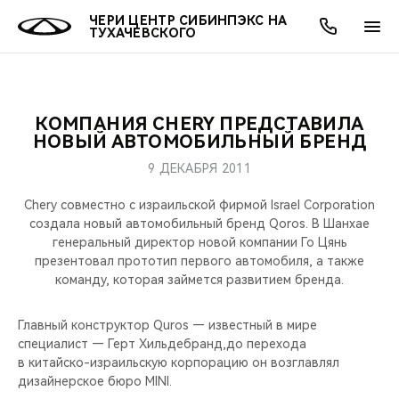
ЧЕРИ ЦЕНТР СИБИНПЭКС НА
ТУХАЧЕВСКОГО
КОМПАНИЯ CHERY ПРЕДСТАВИЛА
ОНЛАЙН СЕРВИСЫ
ПОКУПАТЕЛЯМ
ВЛАДЕЛЬЦАМ
О КОМПАНИИ
МИР CHERY
МОДЕЛИ
АКЦИИ
НОВЫЙ АВТОМОБИЛЬНЫЙ БРЕНД
9 ДЕКАБРЯ 2011
ВЫБОР И ПОКУПКА
СЕРВИС
АКСЕССУАРЫ
ВЫГОДЫ И АКЦИИ
ВЫБОР И ПОКУПКА
О НАС
ВСЕ МОДЕЛИ
Chery совместно с израильской фирмой Israel Corporation
КРЕДИТ И СТРАХОВАНИЕ
ЗАПЧАСТИ И АКСЕССУАРЫ
О БРЕНДЕ
КРЕДИТ
МЫ В СОЦСЕТЯХ
создала новый автомобильный бренд Qoros. В Шанхае
КРОССОВЕРЫ
генеральный директор новой компании Го Цянь
презентовал прототип первого автомобиля, а также
ПОДДЕРЖКА
CHERY В СОЦСЕТЯХ
команду, которая займется развитием бренда.
СЕДАНЫ
CHERY CONNECT
ЛЮДИ CHERY
Главный конструктор Quros — известный в мире
НОВИНКИ
специалист — Герт Хильдебранд,до перехода
БЛАГОТВОРИТЕЛЬНОСТЬ
в китайско-израильскую корпорацию он возглавлял
дизайнерское бюро MINI.