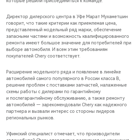
которые решили присоединиться к команде.
CHERY REMOTE
Директор дилерского центра в Уфе Марат Мухаметшин
CHERY И СПОРТ
говорит, что такие критерии как приемлемая цена,
представленный модельный ряд марки, обеспечение
НАШИ МЕРОПРИЯТИЯ
запасными частями и возможность квалифицированного
ремонта имеют большое значение для потребителей при
ВИДЕООБЗОРЫ
выборе автомобиля. И всем этим требованиям
покупателей Chery соответствует.
CHERY ДЛЯ ДЕТЕЙ
Расширение модельного ряда и появление в линейке
автомобилей самого популярного в России класса B,
решение проблем с поставками запчастей, налаженные
схемы работы с дилерами по гарантийному
и послегарантийному обслуживанию, а также ремонту
автомобилей — зарекомендовали Chery как надежного
партнера и вызвали интерес со стороны лидеров
региональных рынков.
Уфимский специалист отмечает, что производители