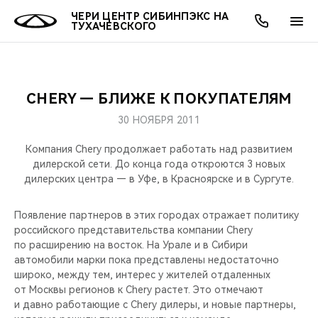
ЧЕРИ ЦЕНТР СИБИНПЭКС НА
ТУХАЧЕВСКОГО
CHERY — БЛИЖЕ К ПОКУПАТЕЛЯМ
ОНЛАЙН СЕРВИСЫ
ПОКУПАТЕЛЯМ
ВЛАДЕЛЬЦАМ
О КОМПАНИИ
МИР CHERY
МОДЕЛИ
АКЦИИ
30 НОЯБРЯ 2011
ВЫБОР И ПОКУПКА
СЕРВИС
АКСЕССУАРЫ
ВЫГОДЫ И АКЦИИ
ВЫБОР И ПОКУПКА
О НАС
ВСЕ МОДЕЛИ
Компания Chery продолжает работать над развитием
дилерской сети. До конца года откроются 3 новых
КРЕДИТ И СТРАХОВАНИЕ
ЗАПЧАСТИ И АКСЕССУАРЫ
О БРЕНДЕ
КРЕДИТ
МЫ В СОЦСЕТЯХ
дилерских центра — в Уфе, в Красноярске и в Сургуте.
КРОССОВЕРЫ
ПОДДЕРЖКА
CHERY В СОЦСЕТЯХ
Появление партнеров в этих городах отражает политику
СЕДАНЫ
российского представительства компании Chery
по расширению на восток. На Урале и в Сибири
CHERY CONNECT
ЛЮДИ CHERY
автомобили марки пока представлены недостаточно
НОВИНКИ
широко, между тем, интерес у жителей отдаленных
БЛАГОТВОРИТЕЛЬНОСТЬ
от Москвы регионов к Chery растет. Это отмечают
и давно работающие с Chery дилеры, и новые партнеры,