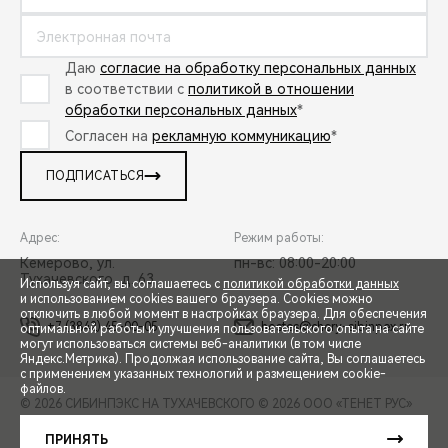
Даю
согласие на обработку персональных данных
в соответствии с
политикой в отношении
обработки персональных данных
*
Согласен на
рекламную коммуникацию
*
ПОДПИСАТЬСЯ
Адрес:
Режим работы:
Кемерово, ул.
пн-вс: 08:00-20:00
Тухачевского, д. 63
Используя сайт, вы соглашаетесь с
политикой обработки данных
и использованием cookies вашего браузера. Cookies можно
отключить в любой момент в настройках браузера. Для обеспечения
+7 (3842) 45-00-05
hostes@chery-sibinpex.ru
оптимальной работы и улучшения пользовательского опыта на сайте
могут использоваться системы веб-аналитики (в том числе
СПЕЦПРЕДЛОЖЕНИЯ
Яндекс.Метрика). Продолжая использование сайта, Вы соглашаетесь
с применением указанных технологий и размещением cookie-
файлов.
© 2026 СИБИНПЭКС НА ТУХАЧЕВСКОГО
© 2026 ООО «ТЕНЕТ РУС»
ЗАПИСЬ НА ТЕСТ-ДРАЙВ
ПРАВОВАЯ ИНФОРМАЦИЯ
КОНТАКТЫ
КЛИЕНТСКАЯ ПОДДЕРЖКА
ПРИНЯТЬ
Сделано в ПЕРКС