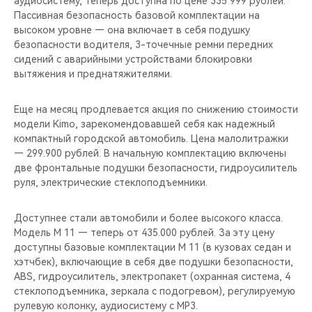
аудиосистему, теперь доступна по цене 335 999 рублей.
CHERY REMOTE
Пассивная безопасность базовой комплектации на
высоком уровне — она включает в себя подушку
CHERY И СПОРТ
безопасности водителя, 3-точечные ремни передних
сидений с аварийными устройствами блокировки
НАШИ МЕРОПРИЯТИЯ
вытяжения и преднатяжителями.
ВИДЕООБЗОРЫ
Еще на месяц продлевается акция по снижению стоимости
модели Kimo, зарекомендовавшей себя как надежный
компактный городской автомобиль. Цена малолитражки
CHERY ДЛЯ ДЕТЕЙ
— 299.900 рублей. В начальную комплектацию включены
две фронтальные подушки безопасности, гидроусилитель
руля, электрические стеклоподъемники.
Доступнее стали автомобили и более высокого класса.
Модель M 11 — теперь от 435.000 рублей. За эту цену
доступны базовые комплектации M 11 (в кузовах седан и
хэтчбек), включающие в себя две подушки безопасности,
ABS, гидроусилитель, электропакет (охранная система, 4
стеклоподъемника, зеркала с подогревом), регулируемую
рулевую колонку, аудиосистему с МР3.