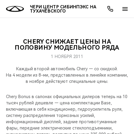
ЧЕРИ ЦЕНТР СИБИНПЭКС НА
ТУХАЧЕВСКОГО
CHERY СНИЖАЕТ ЦЕНЫ НА
ОНЛАЙН СЕРВИСЫ
ПОКУПАТЕЛЯМ
ВЛАДЕЛЬЦАМ
О КОМПАНИИ
МИР CHERY
МОДЕЛИ
АКЦИИ
ПОЛОВИНУ МОДЕЛЬНОГО РЯДА
1 НОЯБРЯ 2011
ВЫБОР И ПОКУПКА
СЕРВИС
АКСЕССУАРЫ
ВЫГОДЫ И АКЦИИ
ВЫБОР И ПОКУПКА
О НАС
ВСЕ МОДЕЛИ
Каждый второй автомобиль Chery — со скидкой.
КРЕДИТ И СТРАХОВАНИЕ
ЗАПЧАСТИ И АКСЕССУАРЫ
О БРЕНДЕ
КРЕДИТ
МЫ В СОЦСЕТЯХ
На 4 модели из 8-ми, представленных в линейке компании,
КРОССОВЕРЫ
в ноябре действуют специальные цены.
ПОДДЕРЖКА
CHERY В СОЦСЕТЯХ
СЕДАНЫ
Chery Bonus в салонах официальных дилеров теперь на 10
тысяч рублей дешевле — цена комплектации Base,
CHERY CONNECT
ЛЮДИ CHERY
включающая в себя кондиционер, гидроусилитель руля,
НОВИНКИ
систему распределения тормозных усилий,
БЛАГОТВОРИТЕЛЬНОСТЬ
информационный дисплей, задние противотуманные
фары, передние электрические стеклоподъемники,